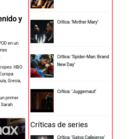
enido y
Crítica: ‘Mother Mary’
SVOD en un
ries
.
Crítica: ‘Spider-Man: Brand
New Day’
europeo. HBO
 Europa
uía, Grecia,
Crítica: ‘Juggernaut’
 un primer
, Sarah
Críticas de series
Crítica: ‘Gatos Callejeros’