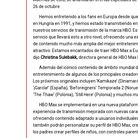
26 de octubre.
Hemos entretenido a los fans en Europa desde que 
en Hungría en 1991, y hemos estado transmitiendo en
nuestros servicios de transmisión de la marca HBO. E
servicio que llevará esto a otro nivel, ofreciendo una 
de contenido mucho más amplia del mejor entretenimie
atractivo. Estamos encantados de traer HBO Max a Europ
dijo
Christina Sulebakk,
directora general de HBO Max
Además del icónico contenido de ámbito mundial d
entretenimiento de algunos de los principales creador
Los próximos originales incluyen ‘Kamikaze’ (Dinamarca
‘¡García!’ (España), ‘Beforeigners’ Temporada 2 (Norue
‘The Thaw’ (Polonia), ‘Still Here’ (Polonia) y muchos
HBO Max se implementará en una nueva plataforma
experiencia de transmisión mejorada con nuevas caract
ofreciendo contenido adaptado a usuarios individuale
también podrán personalizar su perfil de HBO Max, c
los padres crear perfiles de niños, con controles pare