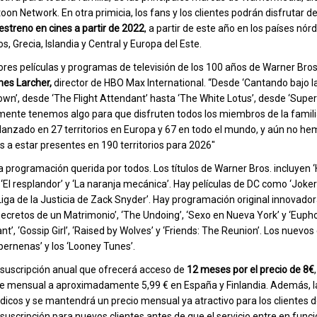
on Network. En otra primicia, los fans y los clientes podrán disfrutar de
estreno en cines a partir de 2022
, a partir de este año en los países nórd
, Grecia, Islandia y Central y Europa del Este.
res películas y programas de televisión de los 100 años de Warner Bros
es Larcher,
director de HBO Max International. “Desde ‘Cantando bajo la 
town’, desde ‘The Flight Attendant’ hasta ‘The White Lotus’, desde ‘Sup
lmente tenemos algo para que disfruten todos los miembros de la famili
 lanzado en 27 territorios en Europa y 67 en todo el mundo, y aún no h
 a estar presentes en 190 territorios para 2026″
programación querida por todos. Los títulos de Warner Bros. incluyen ‘H
s’, ‘El resplandor’ y ‘La naranja mecánica’. Hay películas de DC como ‘Joke
ga de la Justicia de Zack Snyder’. Hay programación original innovado
Secretos de un Matrimonio’, ‘The Undoing’, ‘Sexo en Nueva York’ y ‘Eupho
t’, ‘Gossip Girl’, ‘Raised by Wolves’ y ‘Friends: The Reunion’. Los nuevos
upernenas’ y los ‘Looney Tunes’.
 suscripción anual que ofrecerá acceso de
12 meses por el precio de 8€
ste mensual a aproximadamente 5,99 € en España y Finlandia. Además, l
rdicos y se mantendrá un precio mensual ya atractivo para los clientes 
uscripción para nuevos clientes antes de que el servicio entre en func