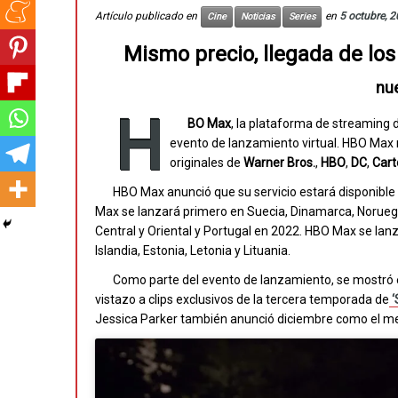
Artículo publicado en
en
5 octubre, 
Cine
Noticias
Series
Mismo precio, llegada de los
nu
H
BO Max
, la plataforma de streaming 
evento de lanzamiento virtual. HBO Max r
originales de
Warner Bros.
,
HBO
,
DC
,
Cart
HBO Max anunció que su servicio estará disponible
Max se lanzará primero en Suecia, Dinamarca, Noruega
Central y Oriental y Portugal en 2022. HBO Max se lanza
Islandia, Estonia, Letonia y Lituania.
Como parte del evento de lanzamiento, se mostró el
vistazo a clips exclusivos de la tercera temporada de
‘
Jessica Parker también anunció diciembre como el me