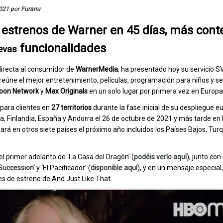
2021
por
Furanu
 estrenos de Warner en 45 días, más cont
funcionalidades
evas
directa al consumidor de
WarnerMedia
, ha presentado hoy su servicio 
eúne el mejor entretenimiento, películas, programación para niños y se
oon Network
y
Max Originals
en un solo lugar por primera vez en Europa
 para clientes en
27 territorios
durante la fase inicial de su despliegue 
, Finlandia, España y Andorra el 26 de octubre de 2021 y más tarde en
rá en otros siete países el próximo año incluidos los Países Bajos, Turq
 primer adelanto de ‘La Casa del Dragón’ (
podéis verlo aquí
), junto con
Succession’
y ‘El Pacificador’ (
disponible aquí
), y en un mensaje especial
s de estreno de And Just Like That…