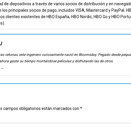
ad de dispositivos a través de varios socios de distribución y en navegad
 los principales socios de pago, incluidos VISA, Mastercard y PayPal. 
 los clientes existentes de HBO España, HBO Nordic, HBO Go y HBO Portu
s).
u
ierras vetonas, este ingeniero curiosamente nació en Bloomsday. Pegado desde pequ
, ahora gasta su tiempo montándose películas y disfrutando las de otros.
u
→
s campos obligatorios están marcados con
*