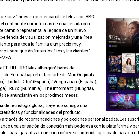
se lanzó nuestro primer canal de televisión HBO
 el continente durante más de una década con
ste cambio representa la llegada de un nuevo
experiencia de visualización mejorada y una línea
nto para toda la familia a un precio muy
a para que disfruten los fans y los clientes ”,
 EMEA.
e EE. UU., HBO Max albergará horas de
es de Europa bajo el estandarte de Max Originals.
), ‘Todo lo Otro’ (España), ‘Venga Juan’ (España),
ga), ‘Ruxx’ (Rumania), ‘The Informant’ (Hungría),
 más se anunciarán en los próximos meses.
 de tecnología global, trayendo consigo una
erísticas y funcionalidades del producto,
s a través de recomendaciones y selecciones personalizadas. Los suscr
reando una sensación de conexión más poderosa con la plataforma y pe
ntales para garantizar que cada niño vea contenido apropiado para su e