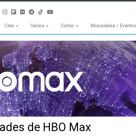
Cine
Series
Cómic
Miscelanea / Evento
dades de HBO Max