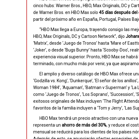
cinco hubs: Warner Bros., HBO, Max Originals, DC y Carto
de Warner Bros. en HBO Max solo
45 días después del 
partir del próximo año en España, Portugal, Países Bajos
“HBO Max llega a Europa, trayendo consigo las mejo
HBO, Max Originals, DC y Cartoon Network”, dijo
Johann
‘Matrix’, desde ‘Juego de Tronos’ hasta ‘Mare of East
‘Joker’, o desde ‘Bugs Bunny’ hasta ‘Scooby-Doo’, rea
experiencia visual superior. Pronto, HBO Max se habrá
terminado, con mucho más por venir, ya que aspiramos
El amplio y diverso catálogo de HBO Max ofrece una 
‘Godzilla vs. Kong’, ‘Dunkerque’, ‘El señor de los anillo
Woman 1984’, ‘Aquaman’, ‘Batman v Superman’ y ‘La Li
como ‘Juego de Tronos’, ‘Los Soprano’, ‘Succession’, ‘
exitosos originales de Max incluyen ‘The Flight Attendan
favoritos de la familia incluyen a ‘Tom y Jerry’, ‘Las S
HBO Max tendrá un precio atractivo con una nueva
representa un
ahorro de más del 30%
, y reduce el co
mensual se reducirá para los clientes de los países nó
Además de esto, se anunciarán ofertas especiales de s