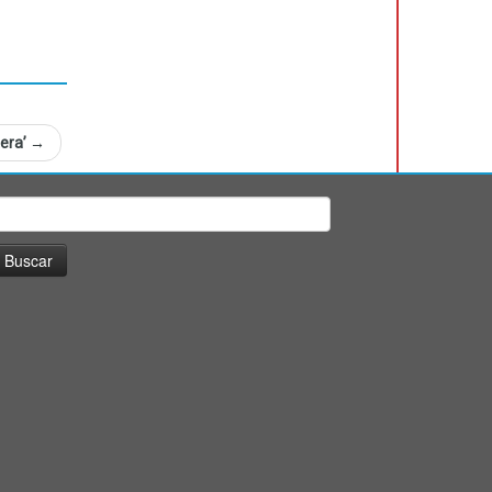
tera’
→
uscar: