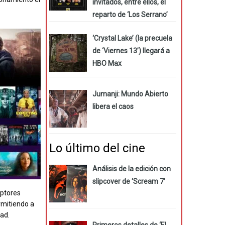
invitados, entre ellos, el
reparto de ‘Los Serrano’
‘Crystal Lake’ (la precuela
de ‘Viernes 13’) llegará a
HBO Max
Jumanji: Mundo Abierto
libera el caos
Lo último del cine
Análisis de la edición con
slipcover de ‘Scream 7’
iptores
rmitiendo a
dad.
Primeros detalles de ‘El