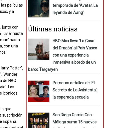
 las películas
temporada de ‘Avatar. La
icos, y a
leyenda de Aang’
. junto con
Últimas noticias
lluvia’ hasta
erman’ hasta
HBO Max lleva ‘La Casa
a, con una
del Dragón’ al País Vasco
emos
con una experiencia
inmersiva a bordo de un
arry Potter’,
barco Targaryen
r’, ‘Wonder
ra de HBO
Primeros detalles de ‘El
ria’. Los
Secreto de La Asistenta’,
 e icónicos
la esperada secuela
, lo que
San Diego Comic-Con
a suscripción
de España.
Málaga suma 15 nuevos
ionamiento el