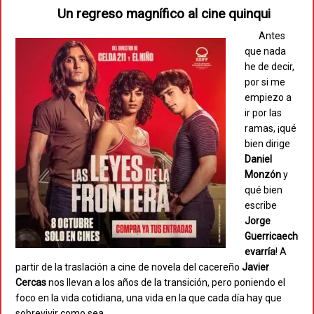
Un regreso magnífico al cine quinqui
Antes
que nada
he de decir,
por si me
empiezo a
ir por las
ramas, ¡qué
bien dirige
Daniel
Monzón
y
qué bien
escribe
Jorge
Guerricaech
evarría
! A
partir de la traslación a cine de novela del cacereño
Javier
Cercas
nos llevan a los años de la transición, pero poniendo el
foco en la vida cotidiana, una vida en la que cada día hay que
sobrevivir como sea.