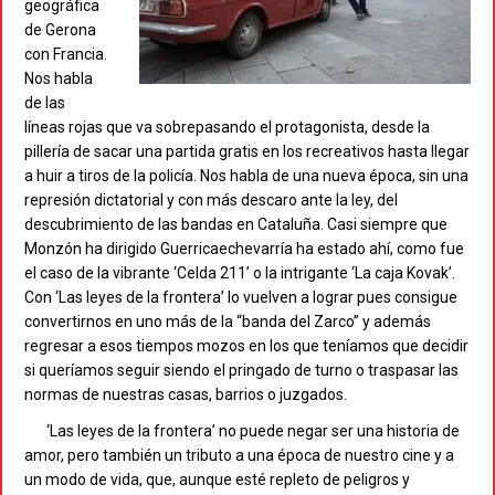
geográfica
de Gerona
con Francia.
Nos habla
de las
líneas rojas que va sobrepasando el protagonista, desde la
pillería de sacar una partida gratis en los recreativos hasta llegar
a huir a tiros de la policía. Nos habla de una nueva época, sin una
represión dictatorial y con más descaro ante la ley, del
descubrimiento de las bandas en Cataluña. Casi siempre que
Monzón ha dirigido Guerricaechevarría ha estado ahí, como fue
el caso de la vibrante ‘Celda 211’ o la intrigante ‘La caja Kovak’.
Con ‘Las leyes de la frontera’ lo vuelven a lograr pues consigue
convertirnos en uno más de la “banda del Zarco” y además
regresar a esos tiempos mozos en los que teníamos que decidir
si queríamos seguir siendo el pringado de turno o traspasar las
normas de nuestras casas, barrios o juzgados.
‘Las leyes de la frontera’ no puede negar ser una historia de
amor, pero también un tributo a una época de nuestro cine y a
un modo de vida, que, aunque esté repleto de peligros y