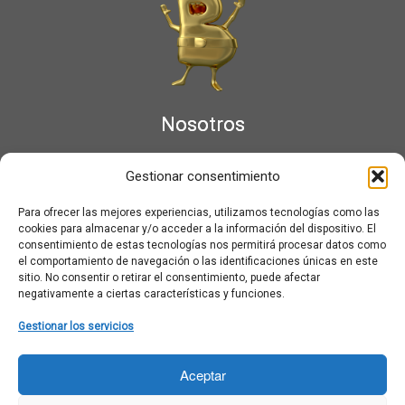
Nosotros
¿Qué es Moviementarios?
Gestionar consentimiento
Aviso legal
Bases Legales y Condiciones de los Sorteos en Moviementarios
Para ofrecer las mejores experiencias, utilizamos tecnologías como las
Más información sobre las cookies
cookies para almacenar y/o acceder a la información del dispositivo. El
Noticias al correo
consentimiento de estas tecnologías nos permitirá procesar datos como
el comportamiento de navegación o las identificaciones únicas en este
Política de cookies
sitio. No consentir o retirar el consentimiento, puede afectar
Política de cookies (UE)
negativamente a ciertas características y funciones.
Política de privacidad
Ponte en contacto con nosotros
Gestionar los servicios
Buscar:
Aceptar