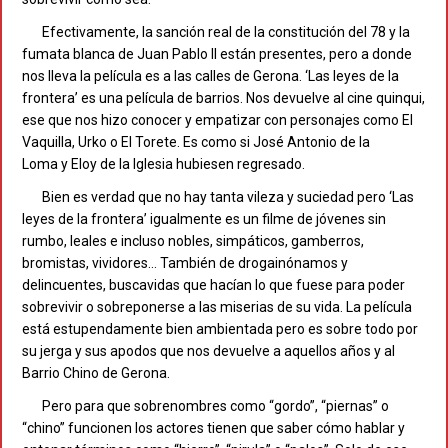
Efectivamente, la sanción real de la constitución del 78 y la
fumata blanca de Juan Pablo II están presentes, pero a donde
nos lleva la película es a las calles de Gerona. ‘Las leyes de la
frontera’ es una película de barrios. Nos devuelve al cine quinqui,
ese que nos hizo conocer y empatizar con personajes como El
Vaquilla, Urko o El Torete. Es como si José Antonio de la
Loma y Eloy de la Iglesia hubiesen regresado.
Bien es verdad que no hay tanta vileza y suciedad pero ‘Las
leyes de la frontera’ igualmente es un filme de jóvenes sin
rumbo, leales e incluso nobles, simpáticos, gamberros,
bromistas, vividores… También de drogainónamos y
delincuentes, buscavidas que hacían lo que fuese para poder
sobrevivir o sobreponerse a las miserias de su vida. La película
está estupendamente bien ambientada pero es sobre todo por
su jerga y sus apodos que nos devuelve a aquellos años y al
Barrio Chino de Gerona.
Pero para que sobrenombres como “gordo”, “piernas” o
“chino” funcionen los actores tienen que saber cómo hablar y