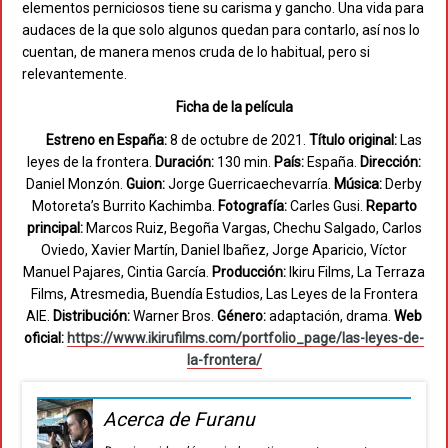
elementos perniciosos tiene su carisma y gancho. Una vida para
audaces de la que solo algunos quedan para contarlo, así nos lo
cuentan, de manera menos cruda de lo habitual, pero si
relevantemente.
Ficha de la película
Estreno en España:
8 de octubre de 2021.
Título original:
Las
leyes de la frontera.
Duración:
130 min.
País:
España.
Dirección:
Daniel Monzón.
Guion:
Jorge Guerricaechevarría.
Música:
Derby
Motoreta’s Burrito Kachimba.
Fotografía:
Carles Gusi.
Reparto
principal:
Marcos Ruiz, Begoña Vargas, Chechu Salgado, Carlos
Oviedo, Xavier Martín, Daniel Ibañez, Jorge Aparicio, Víctor
Manuel Pajares, Cintia García.
Producción:
Ikiru Films, La Terraza
Films, Atresmedia, Buendía Estudios, Las Leyes de la Frontera
AIE.
Distribución:
Warner Bros.
Género:
adaptación, drama.
Web
oficial:
https://www.ikirufilms.com/portfolio_page/las-leyes-de-
la-frontera/
Acerca de Furanu