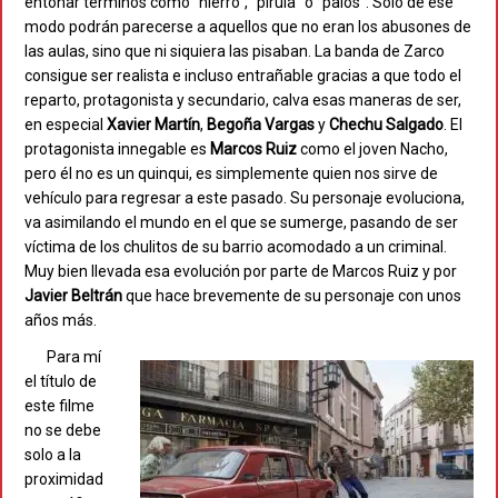
entonar términos como “hierro”, “pirula” o “palos”. Solo de ese
modo podrán parecerse a aquellos que no eran los abusones de
las aulas, sino que ni siquiera las pisaban. La banda de Zarco
consigue ser realista e incluso entrañable gracias a que todo el
reparto, protagonista y secundario, calva esas maneras de ser,
en especial
Xavier
Martín
,
Begoña Vargas
y
Chechu Salgado
. El
protagonista innegable es
Marcos Ruiz
como el joven Nacho,
pero él no es un quinqui, es simplemente quien nos sirve de
vehículo para regresar a este pasado. Su personaje evoluciona,
va asimilando el mundo en el que se sumerge, pasando de ser
víctima de los chulitos de su barrio acomodado a un criminal.
Muy bien llevada esa evolución por parte de Marcos Ruiz y por
Javier Beltrán
que hace brevemente de su personaje con unos
años más.
Para mí
el título de
este filme
no se debe
solo a la
proximidad