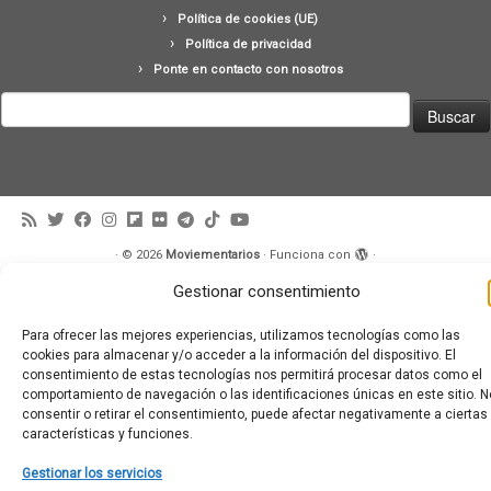
Política de cookies (UE)
Política de privacidad
Ponte en contacto con nosotros
Buscar:
·
© 2026
Moviementarios
·
Funciona con
·
Diseñado con el
Tema Customizr
·
Gestionar consentimiento
Para ofrecer las mejores experiencias, utilizamos tecnologías como las
cookies para almacenar y/o acceder a la información del dispositivo. El
consentimiento de estas tecnologías nos permitirá procesar datos como el
comportamiento de navegación o las identificaciones únicas en este sitio. N
consentir o retirar el consentimiento, puede afectar negativamente a ciertas
características y funciones.
Gestionar los servicios