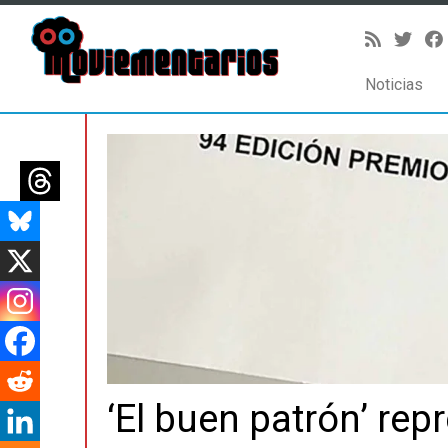
Noticias
Saltar
al
contenido
‘El buen patrón’ rep