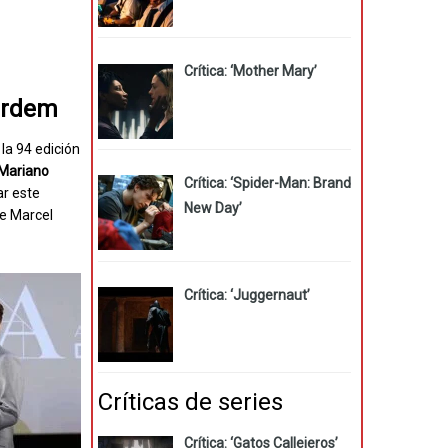
Crítica: ‘Mother Mary’
Bardem
la 94 edición
Mariano
Crítica: ‘Spider-Man: Brand
ar este
New Day’
e Marcel
Crítica: ‘Juggernaut’
Críticas de series
Crítica: ‘Gatos Callejeros’