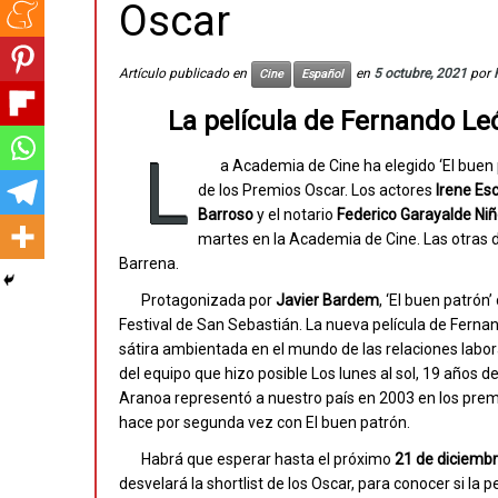
Oscar
Artículo publicado en
en
5 octubre, 2021
por
Cine
Español
La película de Fernando L
L
a Academia de Cine ha elegido ‘El buen 
de los Premios Oscar. Los actores
Irene Es
Barroso
y el notario
Federico Garayalde Ni
martes en la Academia de Cine. Las otras 
Barrena.
Protagonizada por
Javier Bardem
, ‘El buen patrón’
Festival de San Sebastián. La nueva película de Fern
sátira ambientada en el mundo de las relaciones labo
del equipo que hizo posible Los lunes al sol, 19 años d
Aranoa representó a nuestro país en 2003 en los prem
hace por segunda vez con El buen patrón.
Habrá que esperar hasta el próximo
21 de diciemb
desvelará la shortlist de los Oscar, para conocer si la p