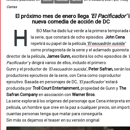
Carras
El próximo mes de enero llega
‘El Pacificador’
l
nueva comedia de acción de DC
H
BO Max ha dado luz verde a la primera temporada 
la serie, que constará de ocho episodios.
John Cena
repetirá su papel de la película
‘El escuadrón
suicida’
como protagonista de la serie y el aclamado guionista 
director de la película,
James Gunn,
escribirá los ocho episodios de
‘
Pacificador’
y dirigirá varios de ellos, incluido el primero.
Gunn y el productor de
‘El escuadrón suicida
‘,
Peter Safran,
serán lo
productores ejecutivos de la serie, con Cena como coproductor
ejecutivo. Basada en personajes de DC,
‘El pacificador’
estará
producida por
Troll Court Entertainment,
propiedad de Gunn y
The
Safran Company
en asociación con
Warner Bros.
La serie explorará los orígenes del personaje que Cena interpreta en
película, un hombre que cree en la paz a cualquier precio, sin import
cuantas personas tenga que matar para conseguirla.
Sin más os dejamos el teaser en su versión original.