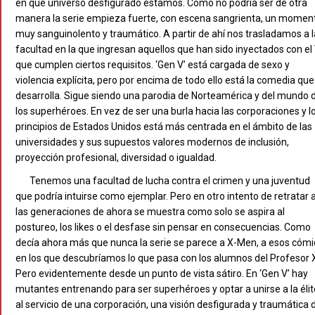
en qué universo desfigurado estamos. Como no podría ser de otra
manera la serie empieza fuerte, con escena sangrienta, un momen
muy sanguinolento y traumático. A partir de ahí nos trasladamos a l
facultad en la que ingresan aquellos que han sido inyectados con el 
que cumplen ciertos requisitos. ‘Gen V’ está cargada de sexo y
violencia explícita, pero por encima de todo ello está la comedia que
desarrolla. Sigue siendo una parodia de Norteamérica y del mundo 
los superhéroes. En vez de ser una burla hacia las corporaciones y l
principios de Estados Unidos está más centrada en el ámbito de las
universidades y sus supuestos valores modernos de inclusión,
proyección profesional, diversidad o igualdad.
Tenemos una facultad de lucha contra el crimen y una juventud
que podría intuirse como ejemplar. Pero en otro intento de retratar 
las generaciones de ahora se muestra como solo se aspira al
postureo, los likes o el desfase sin pensar en consecuencias. Como
decía ahora más que nunca la serie se parece a X-Men, a esos cómi
en los que descubríamos lo que pasa con los alumnos del Profesor 
Pero evidentemente desde un punto de vista sátiro. En ‘Gen V’ hay
mutantes entrenando para ser superhéroes y optar a unirse a la élit
al servicio de una corporación, una visión desfigurada y traumática 