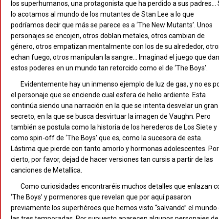
los superhumanos, una protagonista que ha perdido a sus padres… 
lo acotamos al mundo de los mutantes de Stan Lee a lo que
podríamos decir que más se parece es a ‘The New Mutants’. Unos
personajes se encojen, otros doblan metales, otros cambian de
género, otros empatizan mentalmente con los de su alrededor, otro
echan fuego, otros manipulan la sangre… Imaginad el juego que da
estos poderes en un mundo tan retorcido como el de ‘The Boys’.
Evidentemente hay un inmenso ejemplo de luz de gas, y no es p
el personaje que se enciende cual esfera de helio ardiente. Esta
continúa siendo una narración en la que se intenta desvelar un gran
secreto, en la que se busca desvirtuar la imagen de Vaughn. Pero
también se postula como la historia de los herederos de Los Siete y
como spin-off de ‘The Boys’ que es, como la sucesora de esta.
Lástima que pierde con tanto amorío y hormonas adolescentes. Por
cierto, por favor, dejad de hacer versiones tan cursis a partir de las
canciones de Metallica.
Como curiosidades encontraréis muchos detalles que enlazan c
‘The Boys’ y pormenores que revelan que por aquí pasaron
previamente los superhéroes que hemos visto “salvando” el mundo
las tres temporadas. Por supuesto aparecen algunos personajes de