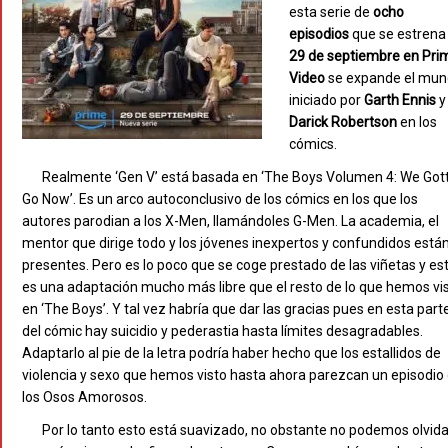
esta serie de
ocho
episodios
que se estrena 
29 de septiembre en Pri
Video
se expande el mu
iniciado por
Garth Ennis
y
Darick Robertson
en los
cómics.
Realmente ‘Gen V’ está basada en ‘The Boys Volumen 4: We Got
Go Now’. Es un arco autoconclusivo de los cómics en los que los
autores parodian a los X-Men, llamándoles G-Men. La academia, el
mentor que dirige todo y los jóvenes inexpertos y confundidos está
presentes. Pero es lo poco que se coge prestado de las viñetas y es
es una adaptación mucho más libre que el resto de lo que hemos vi
en ‘The Boys’. Y tal vez habría que dar las gracias pues en esta part
del cómic hay suicidio y pederastia hasta límites desagradables.
Adaptarlo al pie de la letra podría haber hecho que los estallidos de
violencia y sexo que hemos visto hasta ahora parezcan un episodio
los Osos Amorosos.
Por lo tanto esto está suavizado, no obstante no podemos olvida