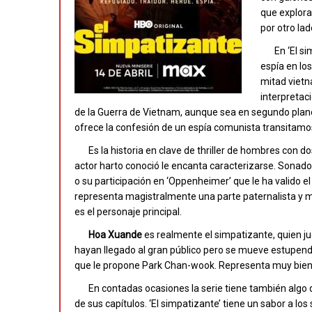
que explora
por otro la
En ‘El s
espía en lo
mitad vietn
interpretac
de la Guerra de Vietnam, aunque sea en segundo plano, 
ofrece la confesión de un espía comunista transitamos 
Es la historia en clave de thriller de hombres con d
actor harto conoció le encanta caracterizarse. Sonado
o su participación en ‘Oppenheimer’ que le ha valido e
representa magistralmente una parte paternalista y ma
es el personaje principal.
Hoa Xuande
es realmente el simpatizante, quien ju
hayan llegado al gran público pero se mueve estupenda
que le propone Park Chan-wook. Representa muy bien al 
En contadas ocasiones la serie tiene también algo 
de sus capítulos. ‘El simpatizante’ tiene un sabor a lo