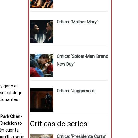
Crítica: ‘Mother Mary’
Crítica: ‘Spider-Man: Brand
New Day’
 y ganó el
Crítica: ‘Juggernaut’
su catálogo
cionantes:
o
Park Chan-
Críticas de series
‘Decision to
én cuenta
Crítica: ‘Presidente Curtis’
gnífica serie