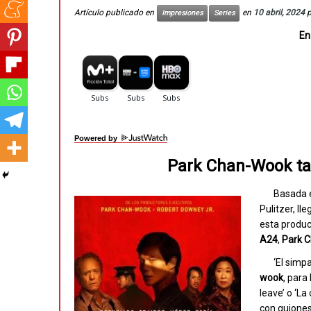
Artículo publicado en
en
10 abril, 2024
Impresiones
Series
En
Powered by
Park Chan-Wook ta
Basada 
Pulitzer, ll
esta produc
A24
,
Park 
‘El simp
wook
, para
leave’ o ‘La
con guiones