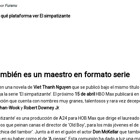
por
Furanu
 qué plataforma ver El simpatizante
mbién es un maestro en formato serie
en una novela de
Viet Thanh Nguyen
que se publicó bajo el mismo título
ega la serie ‘El simpatizante’. El próximo
15 de abril
HBO Max publicará en 
ción que cuenta con nombres muy granes, talentosos y rara vez decep
Chan-Wook
y
Robert Downey Jr
.
atizante’ es una producción de A24 para HOB Max que dirige el lauread
 los que peinan canas el director de ‘Old Boy’, para los más jóvenes el de 
 chica del tambor’. Junto a él en el guión el actor
Don
McKellar
que tambi
 en su haber como el de ‘A ciegas’. Esta comunión ha dado a luz una ma