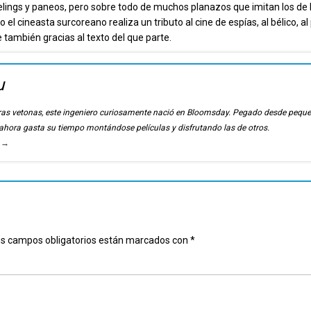
lings y paneos, pero sobre todo de muchos planazos que imitan los de 
el cineasta surcoreano realiza un tributo al cine de espías, al bélico, al 
 también gracias al texto del que parte.
u
ierras vetonas, este ingeniero curiosamente nació en Bloomsday. Pegado desde pequ
, ahora gasta su tiempo montándose películas y disfrutando las de otros.
u
→
s campos obligatorios están marcados con
*