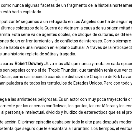
 como nunca algunas facetas de un fragmento de la historia norteame
do está harto explotado.
impatizante’ seguimos a un refugiado en Los Ángeles que ha de seguir e
s últimos coletazos de la Guerra de Vietnam a causa de su origen mitad 
amita. Esta serie va de agentes dobles, de choque de culturas, de difer
iones de un enfrentamiento y de conflictos de intereses. Como siempre
se habla de una invasión en el plano cultural. A través de la retrospec
una historia repleta de sátira y tragedia.
os caras.
Robert Downey Jr.
va más allá que nunca y muta en cada episod
s son papeles como el de ‘Tropic Thunder’, que también tenía que ver 
l Oscar, como casi sucedió cuando se disfrazó de Chaplin o de Kirk Lazaru
nipuladora de todos los tentáculos de Estados Unidos. Pero con todo y
ega a las amistades peligrosas. Es un actor con muy poca trayectoria o 
mente por las escenas conflictivas, los garitos, las metáforas y los e
personaje intelectual, dividido y huidizo de estereotipos que es el pro
de acción. El primer episodio acaba por todo lo alto para después modera
s setenta que seguro que le encantará a Tarantino. Los tiempos, el vestuar