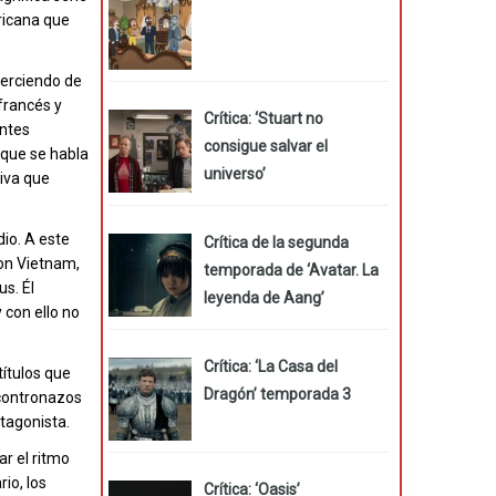
ricana que
jerciendo de
francés y
Crítica: ‘Stuart no
entes
consigue salvar el
 que se habla
universo’
tiva que
io. A este
Crítica de la segunda
con Vietnam,
temporada de ‘Avatar. La
s. Él
leyenda de Aang’
 con ello no
Crítica: ‘La Casa del
títulos que
Dragón’ temporada 3
ncontronazos
tagonista.
r el ritmo
io, los
Crítica: ‘Oasis’