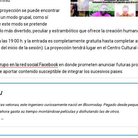
omnio.
a proyección se puede encontrar
 un modo grupal, como sí
 De este modo se pretende
o más divertido, peculiar y estrambótico que ofrece la creación humana
las 19:00 h. y la entrada es completamente gratuita hasta completar a
el inicio de la sesión). La proyección tendrá lugar en el Centro Cultural
grupo en la red social Facebook
en donde prometen anunciar futuras pr
ede aportar contenido susceptible de integrar los sucesivos pases.
u
ierras vetonas, este ingeniero curiosamente nació en Bloomsday. Pegado desde pequ
, ahora gasta su tiempo montándose películas y disfrutando las de otros.
u
→