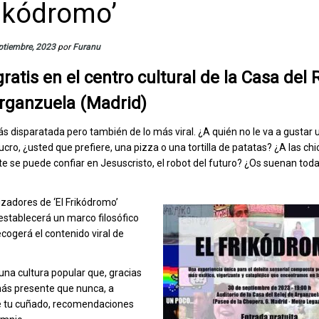
rikódromo’
ptiembre, 2023
por
Furanu
ratis en
el centro cultural de la Casa del 
rganzuela (Madrid)
 disparatada pero también de lo más viral. ¿A quién no le va a gustar 
cro, ¿usted que prefiere, una pizza o una tortilla de patatas? ¿A las chi
te se puede confiar en Jesuscristo, el robot del futuro? ¿Os suenan tod
izadores de ‘El Frikódromo’
stablecerá un marco filosófico
cogerá el contenido viral de
una cultura popular que, gracias
ás presente que nunca, a
de tu cuñado, recomendaciones