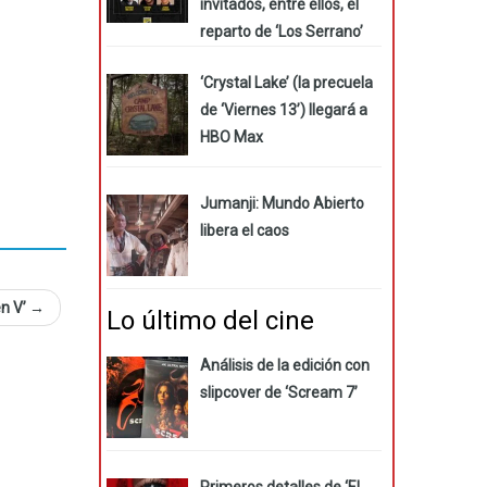
invitados, entre ellos, el
reparto de ‘Los Serrano’
‘Crystal Lake’ (la precuela
de ‘Viernes 13’) llegará a
HBO Max
Jumanji: Mundo Abierto
libera el caos
en V’
→
Lo último del cine
Análisis de la edición con
slipcover de ‘Scream 7’
Primeros detalles de ‘El