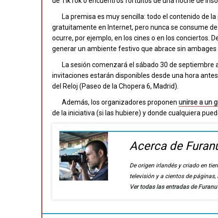
de TikTok o encuentros fortuitos de una noche de ins
La premisa es muy sencilla: todo el contenido de l
gratuitamente en Internet, pero nunca se consume de
ocurre, por ejemplo, en los cines o en los conciertos.
generar un ambiente festivo que abrace sin ambages l
La sesión comenzará el sábado 30 de septiembre a 
invitaciones estarán disponibles desde una hora antes d
del Reloj (Paseo de la Chopera 6, Madrid).
Además, los organizadores proponen
unirse a un 
de la iniciativa (si las hubiere) y donde cualquiera pu
Acerca de Furan
De origen irlandés y criado en t
televisión y a cientos de páginas
Ver todas las entradas de Furan