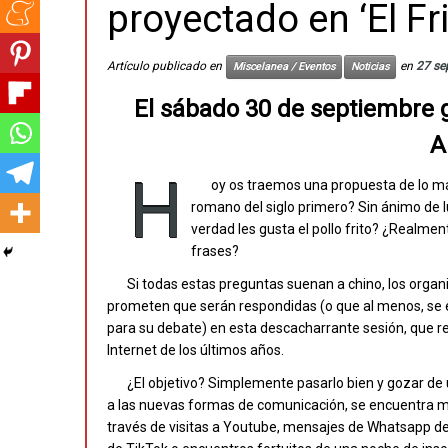
proyectado en ‘El F
Artículo publicado en
en
27 se
Miscelanea / Eventos
Noticias
El sábado 30 de septiembre g
A
H
oy os traemos una propuesta de lo más
romano del siglo primero? Sin ánimo de lu
verdad les gusta el pollo frito? ¿Realmen
frases?
Si todas estas preguntas suenan a chino, los organ
prometen que serán respondidas (o que al menos, se e
para su debate) en esta descacharrante sesión, que re
Internet de los últimos años.
¿El objetivo? Simplemente pasarlo bien y gozar de 
a las nuevas formas de comunicación, se encuentra m
través de visitas a Youtube, mensajes de Whatsapp 