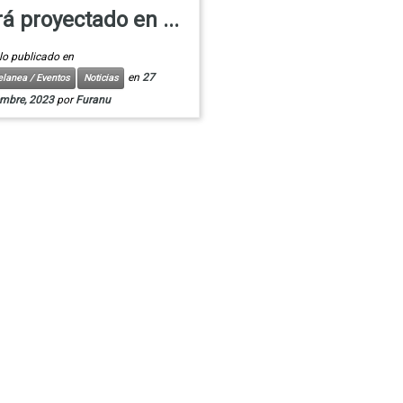
rá proyectado en ...
lo publicado en
en
27
elanea / Eventos
Noticias
embre, 2023
por
Furanu