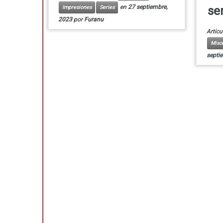
en
27 septiembre,
Impresiones
Series
se
2023
por
Furanu
Artícu
Misc
septi