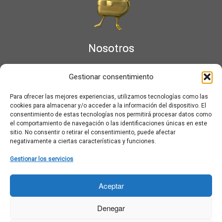
Nosotros
¿Qué es Moviementarios?
Gestionar consentimiento
Aviso legal
Bases Legales y Condiciones de los Sorteos en Moviementarios
Para ofrecer las mejores experiencias, utilizamos tecnologías como las
Más información sobre las cookies
cookies para almacenar y/o acceder a la información del dispositivo. El
Noticias al correo
consentimiento de estas tecnologías nos permitirá procesar datos como
el comportamiento de navegación o las identificaciones únicas en este
Política de cookies
sitio. No consentir o retirar el consentimiento, puede afectar
Política de cookies (UE)
negativamente a ciertas características y funciones.
Política de privacidad
Ponte en contacto con nosotros
Gestionar los servicios
Buscar:
Aceptar
Denegar