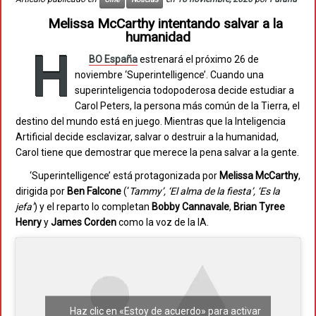
Melissa McCarthy intentando salvar a la
humanidad
H
BO España
estrenará el próximo 26 de
noviembre ‘Superintelligence’. Cuando una
superinteligencia todopoderosa decide estudiar a
Carol Peters, la persona más común de la Tierra, el
destino del mundo está en juego. Mientras que la Inteligencia
Artificial decide esclavizar, salvar o destruir a la humanidad,
Carol tiene que demostrar que merece la pena salvar a la gente.
‘Superintelligence’ está protagonizada por
Melissa McCarthy
,
dirigida por
Ben Falcone
(‘
Tammy’, ‘El alma de la fiesta’, ‘Es la
jefa’
) y el reparto lo completan
Bobby Cannavale
,
Brian Tyree
Henry
y
James Corden
como la voz de la IA.
Haz clic en «Estoy de acuerdo» para activar