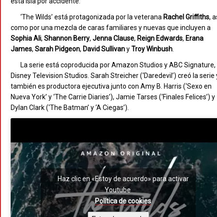
esta isla por accidente.
‘The Wilds’ está protagonizada por la veterana
Rachel Griffiths
, a
como por una mezcla de caras familiares y nuevas que incluyen a
Sophia Ali
,
Shannon Berry
,
Jenna Clause
,
Reign
Edwards
,
Erana
James
,
Sarah Pidgeon
,
David Sullivan
y
Troy Winbush
.
La serie está coproducida por Amazon Studios y ABC Signature,
Disney Television Studios. Sarah Streicher (‘Daredevil’) creó la serie 
también es productora ejecutiva junto con Amy B. Harris (‘Sexo en
Nueva York’ y ‘The Carrie Diaries’), Jamie Tarses (‘Finales Felices’) y
Dylan Clark (‘The Batman’ y ‘A Ciegas’).
Haz clic en «Estoy de acuerdo» para activar
Youtube
Política de cookies