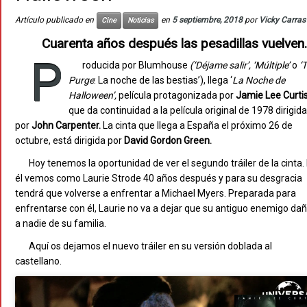
Artículo publicado en
en
5 septiembre, 2018
por
Vicky Carras
Cine
Noticias
Cuarenta años después las pesadillas vuelven.
P
roducida por Blumhouse
(‘Déjame salir’, ‘Múltiple’
o
‘
Purge
: La noche de las bestias’), llega ‘
La Noche de
Halloween’,
película protagonizada por
Jamie Lee Curti
que da continuidad a la película original de 1978 dirigida
por
John Carpenter.
La cinta que llega a España el próximo 26 de
octubre, está dirigida por
David Gordon Green.
Hoy tenemos la oportunidad de ver el segundo tráiler de la cinta.
él vemos como Laurie Strode 40 años después y para su desgracia
tendrá que volverse a enfrentar a Michael Myers. Preparada para
enfrentarse con él, Laurie no va a dejar que su antiguo enemigo da
a nadie de su familia.
Aquí os dejamos el nuevo tráiler en su versión doblada al
castellano.