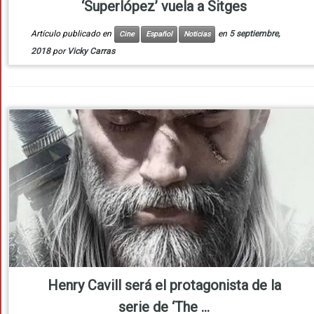
‘Superlópez’ vuela a Sitges
Artículo publicado en
en
5 septiembre,
Cine
Español
Noticias
2018
por
Vicky Carras
Henry Cavill será el protagonista de la
serie de ‘The ...