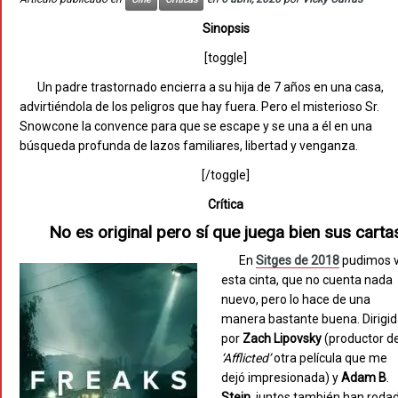
Sinopsis
[toggle]
Un padre trastornado encierra a su hija de 7 años en una casa,
advirtiéndola de los peligros que hay fuera. Pero el misterioso Sr.
Snowcone la convence para que se escape y se una a él en una
búsqueda profunda de lazos familiares, libertad y venganza.
[/toggle]
Crítica
No es original pero sí que juega bien sus carta
En
Sitges de 2018
pudimos 
esta cinta, que no cuenta nada
nuevo, pero lo hace de una
manera bastante buena. Dirigi
por
Zach
Lipovsky
(productor d
‘Afflicted’
otra película que me
dejó impresionada) y
Adam
B
.
Stein
, juntos también han roda