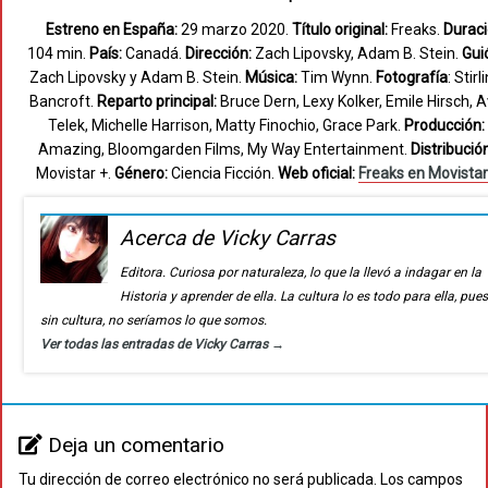
Estreno en España:
29 marzo 2020.
Título original:
Freaks.
Duraci
104 min.
País:
Canadá.
Dirección:
Zach Lipovsky, Adam B. Stein.
Gui
Zach Lipovsky y Adam B. Stein.
Música:
Tim Wynn.
Fotografía
: Stirl
Bancroft.
Reparto principal:
Bruce Dern, Lexy Kolker, Emile Hirsch, 
Telek, Michelle Harrison, Matty Finochio, Grace Park.
Producción:
Amazing, Bloomgarden Films, My Way Entertainment.
Distribución
Movistar +.
Género:
Ciencia Ficción.
Web oficial:
Freaks en Movista
Acerca de Vicky Carras
Editora. Curiosa por naturaleza, lo que la llevó a indagar en la
Historia y aprender de ella. La cultura lo es todo para ella, pue
sin cultura, no seríamos lo que somos.
Ver todas las entradas de Vicky Carras
→
Deja un comentario
Tu dirección de correo electrónico no será publicada.
Los campos