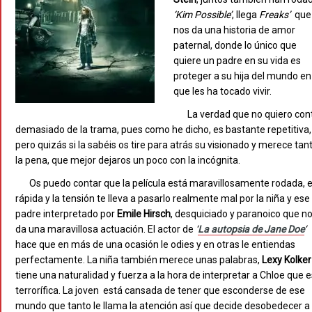
‘Kim
Possible’
, llega
Freaks’
que
nos da una historia de amor
paternal, donde lo único que
quiere un padre en su vida es
proteger a su hija del mundo en
que les ha tocado vivir.
La verdad que no quiero con
demasiado de la trama, pues como he dicho, es bastante repetitiva,
pero quizás si la sabéis os tire para atrás su visionado y merece tan
la pena, que mejor dejaros un poco con la incógnita.
Os puedo contar que la película está maravillosamente rodada, 
rápida y la tensión te lleva a pasarlo realmente mal por la niña y ese
padre interpretado por
Emile
Hirsch
, desquiciado y paranoico que n
da una maravillosa actuación. El actor de
‘
La autopsia de Jane Doe
‘
hace que en más de una ocasión le odies y en otras le entiendas
perfectamente. La niña también merece unas palabras,
Lexy Kolker
tiene una naturalidad y fuerza a la hora de interpretar a Chloe que e
terrorífica. La joven está cansada de tener que esconderse de ese
mundo que tanto le llama la atención así que decide desobedecer a