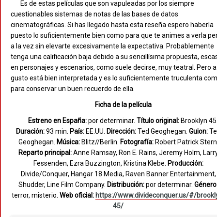
Es de estas películas que son vapuleadas por los siempre
cuestionables sistemas de notas de las bases de datos
cinematográficas. Si has llegado hasta esta reseña espero haberla
puesto lo suficientemente bien como para que te animes a verla pe
a la vez sin elevarte excesivamente la expectativa. Probablemente
tenga una calificación baja debido a su sencillísima propuesta, esca
en personajes y escenarios, como suele decirse, muy teatral. Pero a
gusto está bien interpretada y es lo suficientemente truculenta co
para conservar un buen recuerdo de ella.
Ficha de la película
Estreno en España:
por determinar.
Título original:
Brooklyn 45
Duración:
93 min.
País:
EE.UU.
Dirección:
Ted Geoghegan.
Guion:
Te
Geoghegan.
Música:
Blitz//Berlin.
Fotografía:
Robert Patrick Stern
Reparto principal:
Anne Ramsay, Ron E. Rains, Jeremy Holm, Larr
Fessenden, Ezra Buzzington, Kristina Klebe.
Producción:
Divide/Conquer, Hangar 18 Media, Raven Banner Entertainment,
Shudder, Line Film Company.
Distribución:
por determinar.
Género
terror, misterio.
Web oficial:
https://www.divideconquer.us/#/brookl
45/