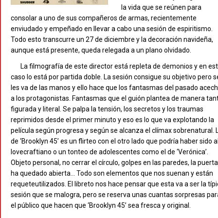
la vida que se reúnen para
consolar a uno de sus compañeros de armas, recientemente
enviudado y empeñado en llevar a cabo una sesión de espiritismo.
Todo esto transcurre un 27 de diciembre y la decoración navideña,
aunque está presente, queda relegada a un plano olvidado.
La filmografía de este director está repleta de demonios y en es
caso lo está por partida doble. La sesión consigue su objetivo pero s
les va de las manos y ello hace que los fantasmas del pasado acec
a los protagonistas. Fantasmas que el guión plantea de manera tan
figurada y literal. Se palpa la tensión, los secretos y los traumas
reprimidos desde el primer minuto y eso es lo que va explotando la
película según progresa y según se alcanza el clímax sobrenatural. 
de ‘Brooklyn 45’ es un flirteo con el otro lado que podría haber sido a
lovecraftiano o un tonteo de adolescentes como el de ‘Verónica’.
Objeto personal, no cerrar el círculo, golpes en las paredes, la puerta
ha quedado abierta… Todo son elementos que nos suenan y están
requeteutilizados. El libreto nos hace pensar que esta va a ser la típ
sesión que se malogra, pero se reserva unas cuantas sorpresas par
el público que hacen que ‘Brooklyn 45’ sea fresca y original.