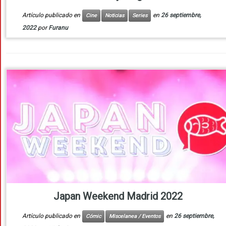
Artículo publicado en
en
26 septiembre,
Cine
Noticias
Series
2022
por
Furanu
Japan Weekend Madrid 2022
Artículo publicado en
en
26 septiembre,
Cómic
Miscelanea / Eventos