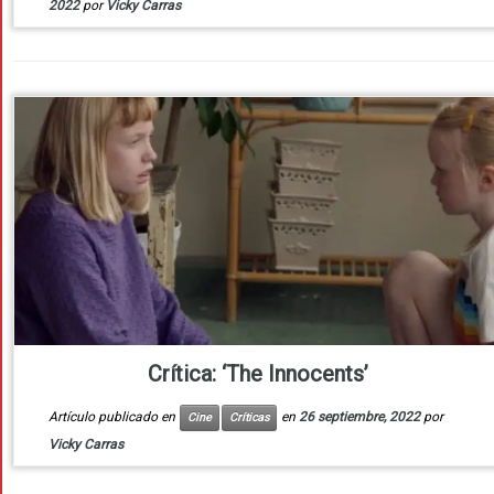
2022
por
Vicky Carras
Crítica: ‘The Innocents’
Artículo publicado en
en
26 septiembre, 2022
por
Cine
Críticas
Vicky Carras