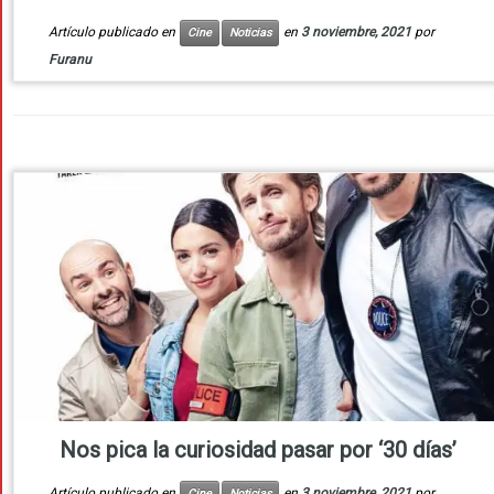
Artículo publicado en
en
3 noviembre, 2021
por
Cine
Noticias
Furanu
Nos pica la curiosidad pasar por ‘30 días’
Artículo publicado en
en
3 noviembre, 2021
por
Cine
Noticias