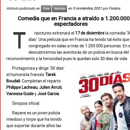
Artículo publicado en
en
3 noviembre, 2021
por
Furanu
Cine
Noticias
Comedia que en Francia a atraído a 1.200.000
espectadores
T
ripictures estrenará el
17 de diciembre
la comedia ’3
días’. Una película que en Francia ha tenido tal éxito que
congregado en salas a más de 1.200.000 personas. En e
descubriremos las aventuras de un policía en busca del
reconocimiento y la heroicidad pues le quedan solo 30 días de vida.
Protagoniza y dirige ’30 días’
el humorista francés
Tarek
Boudali
. Completan el reparto
Philippe
Lacheau
,
Julien Arruti
,
Vanessa Guide
y
José Garcia
.
Sinopsis oficial:
Rayane es un joven policía
miedoso y torpe que ha tenido
que soportar durante años las