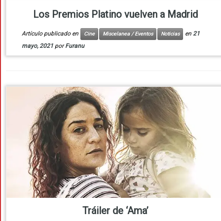
Los Premios Platino vuelven a Madrid
Artículo publicado en
en
21
Cine
Miscelanea / Eventos
Noticias
mayo, 2021
por
Furanu
Tráiler de ‘Ama’