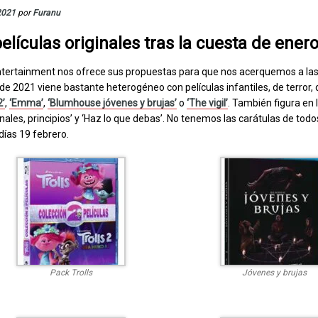
2021
por
Furanu
lículas originales tras la cuesta de ener
ertainment nos ofrece sus propuestas para que nos acerquemos a las 
e 2021 viene bastante heterogéneo con películas infantiles, de terror,
2’
,
‘Emma’
,
‘Blumhouse jóvenes y brujas’
o
‘The vigil’
. También figura en la
Finales, principios’ y ‘Haz lo que debas’. No tenemos las carátulas de todo
días 19 febrero.
Pack Trolls
Jóvenes y brujas