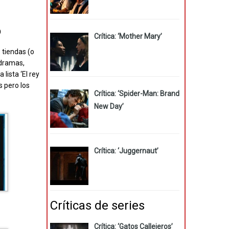
o
Crítica: ‘Mother Mary’
tiendas (o
 dramas,
 lista ‘El rey
s pero los
Crítica: ‘Spider-Man: Brand
New Day’
Crítica: ‘Juggernaut’
Críticas de series
Crítica: ‘Gatos Callejeros’