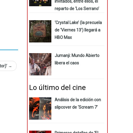
invitados, entre ellos, el
reparto de ‘Los Serrano’
‘Crystal Lake’ (la precuela
de ‘Viernes 13’) llegará a
HBO Max
Jumanji: Mundo Abierto
libera el caos
tor)’
→
Lo último del cine
Análisis de la edición con
slipcover de ‘Scream 7’
Primeros detalles de ‘El