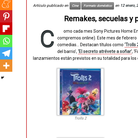
Artículo publicado en
en
12 enero, 
Cine
Formato doméstico
Remakes, secuelas y pe
C
omo cada mes Sony Pictures Home Ent
compremos online). Este mes de febrero d
comedias… Destacan títulos como
‘Trolls 
del barrio’,
‘El secreto atrévete a soñar’
, ‘
lanzamientos están previstos en su totalidad para los 
Trolls 2