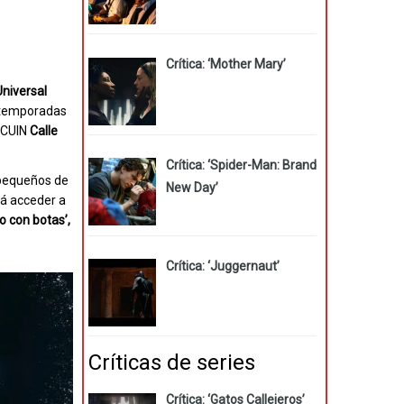
Crítica: ‘Mother Mary’
niversal
 temporadas
NBCUIN
Calle
Crítica: ‘Spider-Man: Brand
 pequeños de
New Day’
rá acceder a
to con botas’,
Crítica: ‘Juggernaut’
Críticas de series
Crítica: ‘Gatos Callejeros’