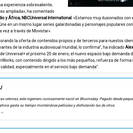
una experiencia sobresaliente,
ales ampliada», ha comentado
io y África, NBCUniversal International
. «Estamos muy ilusionados con 
ne en un mismo lugar series galardonadas y personajes populares con
ra vez a través de Movistar».
rando la oferta de contenidos propios y de terceros para nuestos clien
ntes de la industria audiovisual mundial, lo confirma”, ha indicado
Ale
a de Universal+ el próximo 20 de enero, el nuevo espacio bajo demanda d
mWorks, con contenido dirigido a los más pequeños, refuerza de forma
 calidad, especialmente en el servicio bajo demanda”.
u
ierras vetonas, este ingeniero curiosamente nació en Bloomsday. Pegado desde pequ
, ahora gasta su tiempo montándose películas y disfrutando las de otros.
u
→