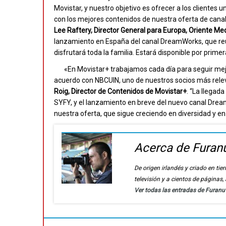
Movistar, y nuestro objetivo es ofrecer a los clientes 
con los mejores contenidos de nuestra oferta de can
Lee Raftery, Director General para Europa, Oriente Med
lanzamiento en España del canal DreamWorks, que reú
disfrutará toda la familia. Estará disponible por prime
«En Movistar+ trabajamos cada día para seguir mejo
acuerdo con NBCUIN, uno de nuestros socios más releva
Roig, Director de Contenidos de Movistar+
. “La llegad
SYFY, y el lanzamiento en breve del nuevo canal Drea
nuestra oferta, que sigue creciendo en diversidad y en
Acerca de Furan
De origen irlandés y criado en t
televisión y a cientos de páginas
Ver todas las entradas de Furan