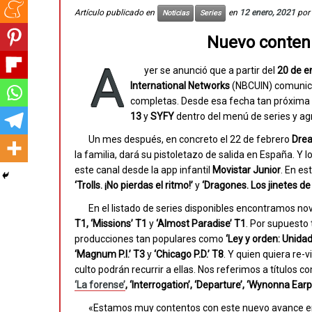
Artículo publicado en
en
12 enero, 2021
por
Noticias
Series
Nuevo conteni
A
yer se anunció que a partir del
20 de e
International Networks
(NBCUIN) comunicó
completas. Desde esa fecha tan próxima l
13
y
SYFY
dentro del menú de series y a
Un mes después, en concreto el 22 de febrero
Dre
la familia, dará su pistoletazo de salida en España. Y
este canal desde la app infantil
Movistar Junior
. En e
‘Trolls. ¡No pierdas el ritmo!’
y
‘Dragones. Los jinetes d
En el listado de series disponibles encontramos 
T1, ‘Missions’ T1
y
‘Almost Paradise’ T1
. Por supuesto
producciones tan populares como
‘Ley y orden: Unidad
‘Magnum P.I.’ T3
y
‘Chicago P.D.’ T8
. Y quien quiera re-
culto podrán recurrir a ellas. Nos referimos a títulos 
‘La forense’
, ‘Interrogation’, ‘Departure’, ‘Wynonna Ear
«Estamos muy contentos con este nuevo avance en