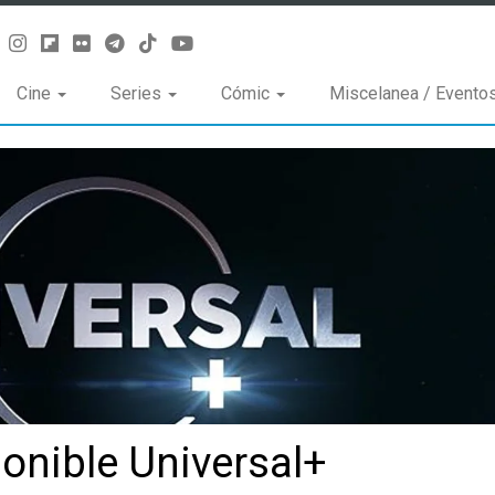
Cine
Series
Cómic
Miscelanea / Evento
ponible Universal+