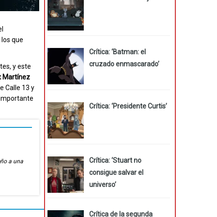
el
 los que
Crítica: ‘Batman: el
cruzado enmascarado’
tes, y este
x Martínez
e Calle 13 y
 importante
Crítica: ‘Presidente Curtis’
Crítica: ‘Stuart no
eño a una
consigue salvar el
universo’
Crítica de la segunda