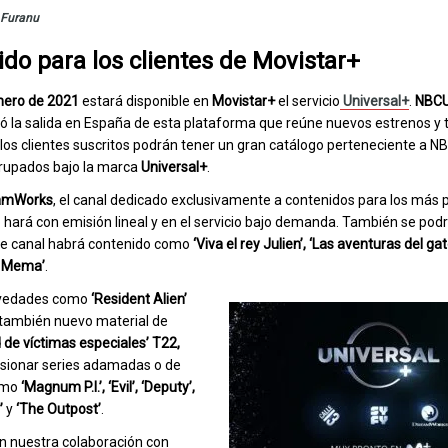
Furanu
do para los clientes de Movistar+
nero de 2021
estará disponible en
Movistar+
el servicio
Universal+
.
NBCU
 la salida en España de esta plataforma que reúne nuevos estrenos y
os clientes suscritos podrán tener un gran catálogo perteneciente a 
grupados bajo la marca
Universal+
.
amWorks
, el canal dedicado exclusivamente a contenidos para los más
 lo hará con emisión lineal y en el servicio bajo demanda. También se pod
ste canal habrá contenido como
‘Viva el rey Julien’, ‘Las aventuras del ga
e Mema’
.
novedades como
‘Resident Alien’
 también nuevo material de
 de víctimas especiales’ T22,
visionar series adamadas o de
como
‘Magnum P.I.’, ‘Evil’, ‘Deputy’,
p’
y
‘The Outpost’
.
 nuestra colaboración con