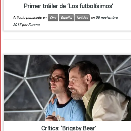
Primer tráiler de ‘Los futbolísimos’
Artículo publicado en
en
30 noviembre,
Cine
Español
Noticias
2017
por
Furanu
Crítica: ‘Brigsby Bear’