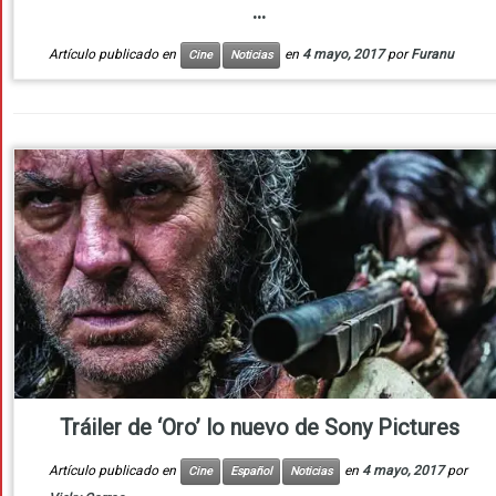
...
Artículo publicado en
en
4 mayo, 2017
por
Furanu
Cine
Noticias
Tráiler de ‘Oro’ lo nuevo de Sony Pictures
Artículo publicado en
en
4 mayo, 2017
por
Cine
Español
Noticias