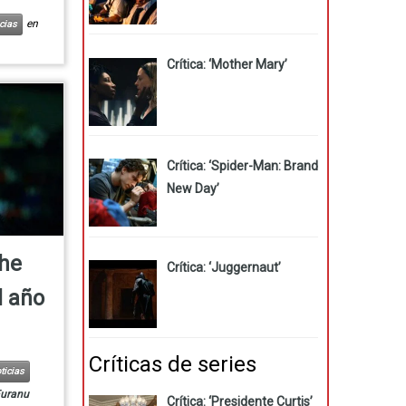
en
cias
Crítica: ‘Mother Mary’
Crítica: ‘Spider-Man: Brand
New Day’
The
Crítica: ‘Juggernaut’
l año
Críticas de series
ticias
uranu
Crítica: ‘Presidente Curtis’