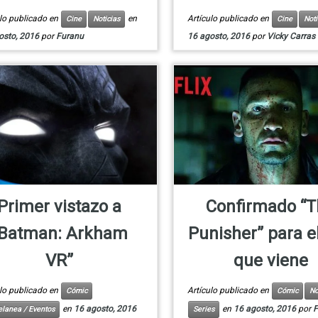
ulo publicado en
en
Artículo publicado en
Cine
Noticias
Cine
Noti
osto, 2016
por
Furanu
16 agosto, 2016
por
Vicky Carras
Primer vistazo a
Confirmado “
“Batman: Arkham
Punisher” para e
VR”
que viene
ulo publicado en
Artículo publicado en
Cómic
Cómic
No
en
16 agosto, 2016
en
16 agosto, 2016
por
F
elanea / Eventos
Series