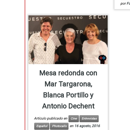
por
F
Mesa redonda con
Mar Targarona,
Blanca Portillo y
Antonio Dechent
Artículo publicado en
Cine
Entrevistas
en
16 agosto, 2016
Español
Photocalls