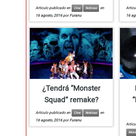
Artículo publicado en
en
Artíc
Cine
Noticias
16 agosto, 2016
por
Furanu
16 ag
¿Tendrá “Monster
Squad” remake?
Artículo publicado en
en
Cine
Noticias
16 agosto, 2016
por
Furanu
Artíc
Misc