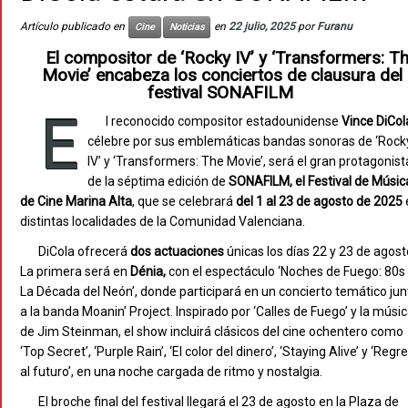
Artículo publicado en
en
22 julio, 2025
por
Furanu
Cine
Noticias
El compositor de ‘Rocky IV’ y ‘Transformers: T
Movie’ encabeza los conciertos de clausura del
festival SONAFILM
E
l reconocido compositor estadounidense
Vince DiCol
célebre por sus emblemáticas bandas sonoras de ‘Rock
IV’ y ‘Transformers: The Movie’, será el gran protagonist
de la séptima edición de
SONAFILM, el Festival de Músic
de Cine Marina Alta
, que se celebrará
del 1 al 23 de agosto de 2025
distintas localidades de la Comunidad Valenciana.
DiCola ofrecerá
dos actuaciones
únicas los días 22 y 23 de agost
La primera será en
Dénia,
con el espectáculo ‘Noches de Fuego: 80s
La Década del Neón’, donde participará en un concierto temático jun
a la banda Moanin’ Project. Inspirado por ‘Calles de Fuego’ y la músi
de Jim Steinman, el show incluirá clásicos del cine ochentero como
‘Top Secret’, ‘Purple Rain’, ‘El color del dinero’, ‘Staying Alive’ y ‘Regr
al futuro’, en una noche cargada de ritmo y nostalgia.
El broche final del festival llegará el 23 de agosto en la Plaza de