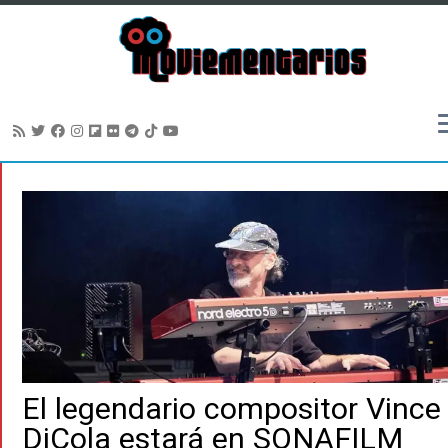
Saltar
al
contenido
El legendario compositor Vince
DiCola estará en SONAFILM