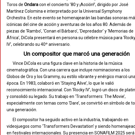
Toros de
Ondara
con el concierto ’80 y ¡Acción!’, dirigido por José
Martínez Colomina e interpretado por la Universal Symphony
Orchestra. En este evento se homenajearán las bandas sonoras m
icónicas del cine de acción y aventuras de los años 80. Además de
piezas de ‘Rambo’, ‘Conan el Bárbaro’, ‘Depredador’ y ‘Memorias de
África’, DiCola presentará en persona su célebre música para ‘Rock
IV’, celebrando su 40º aniversario.
Un compositor que marcó una generación
Vince DiCola es una figura clave en la historia de la música
cinematográfica. Con una carrera que incluye nominaciones a los
Globos de Oro y los Grammy, su estilo vibrante y enérgico marcó un
época. En 1983, colaboró en ‘Staying Alive’, lo que le valió
reconocimiento internacional. Con ‘Rocky IV’, logró un disco de plati
y consolidó su legado. Su trabajo en ‘Transformers: The Movie’,
especialmente con temas como ‘Dare’, se convirtió en símbolo de t
una generación.
El compositor ha seguido activo en la industria, trabajando en
videojuegos como ‘Transformers Devastation’ y siendo homenajea
en festivales internacionales. Su presencia en SONAFILM 2025 será