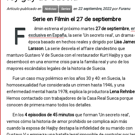
Artículo publicado en
en
22 septiembre, 2022
por
Furanu
Noticias
Series
Serie en Filmin el 27 de septiembre
F
ilmin estrena el próximo martes
27 de septiembre
,
e
exclusiva en Españ
a, la serie ‘Un secreto real’, un drama
época basado en hechos reales y dirigido por
Lisa Jame
Larsson
. La serie desvela el affaire clandestino que
mantuvo Gustavo V de Suecia con el restaurador Kurt Haijby y que
desembocó en una enorme crisis para la familia real y uno de los
mayores escándalos legales de la historia de Suecia.
Fue un caso muy polémico en los años 30 y 40: en Suecia, la
homosexualidad fue considerada un crimen hasta 1946, y una
enfermedad mental hasta 1978, explica la productora
Lena Rehnbe
Hemos contactado con trabajadores de la Casa Real Sueca porque
conocen de primera mano todos los detalles.
En los
4 episodios de 45 minutos
que forman ‘Un secreto real’,
vemos cómo la historia de amor prohibido se complica aún más
cuando la esposa de Haijby destapa la infidelidad de su marido con
Gustavo V y empieza una batalla legal imposible de controlar por la