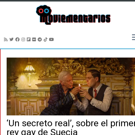
Saltar
al
contenido
‘Un secreto real’, sobre el prime
rey gay de Suecia