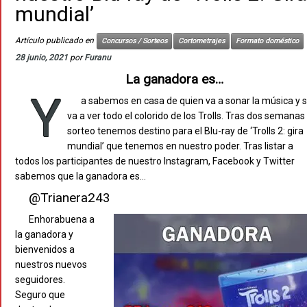
mundial’
Artículo publicado en
Concursos / Sorteos
Cortometrajes
Formato doméstico
28 junio, 2021
por
Furanu
La ganadora es…
Y
a sabemos en casa de quien va a sonar la música y 
va a ver todo el colorido de los Trolls. Tras dos semanas
sorteo tenemos destino para el Blu-ray de ‘Trolls 2: gira
mundial’ que tenemos en nuestro poder. Tras listar a
todos los participantes de nuestro Instagram, Facebook y Twitter
sabemos que la ganadora es…
@Trianera243
Enhorabuena a
la ganadora y
bienvenidos a
nuestros nuevos
seguidores.
Seguro que