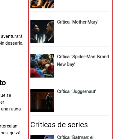
Crítica: ‘Mother Mary’
e aventurará
in desearlo,
Crítica: ‘Spider-Man: Brand
New Day’
to
Crítica: ‘Juggernaut’
 que se
mer
 una rutina
Críticas de series
ntercalan
enes, quizá
Crítica: ‘Batman: el