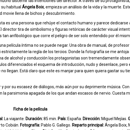
ucho discernir las intenciones del director. A través de su protagonista
r su habitual
Ángela Boix
, empieza un análisis de la vida y la muerte. E
ad movie llena de bichos y descubrimiento.
sta es una persona que rehúye el contacto humano y parece dedicarse a
l director tira de simbolismo y figuras retóricas de carácter visual inte
s tan anfibológico que corre el peligro de ser solo entendido por él mism
una película íntima no se puede negar. Una obra de manual, de profesor
 estrictamente la regla de los tercios. Donde la fotografía se me antoj
llena de alcohol y conducción los protagonistas son tremendamente obse
tulos diferenciados el esquema de introducción, nudo y desenlace, pero
no llegan. Está claro que este es manjar para quien quiera gastar su t
rir y por su escasez de diálogos, más aún por su deprimente música. Con 
on la parsimonia apagada de los que andan escasos de nervio. Cuesta m
Ficha de la película
l:
La viajante.
Duración:
85 min.
País:
España.
Dirección:
Miguel Mejías.
G
rto Cobián.
Fotografía:
Pablo G. Gallego.
Reparto principal:
Ángela Boix, M