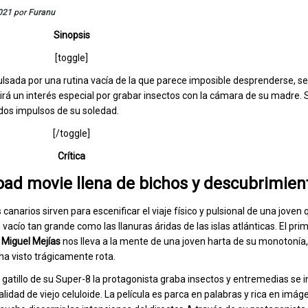
2021
por
Furanu
Sinopsis
[toggle]
ulsada por una rutina vacía de la que parece imposible desprenderse, s
irá un interés especial por grabar insectos con la cámara de su madre. S
dos impulsos de su soledad.
[/toggle]
Crítica
oad movie llena de bichos y descubrimien
 canarios sirven para escenificar el viaje físico y pulsional de una joven
vacío tan grande como las llanuras áridas de las islas atlánticas. El pri
e
Miguel Mejías
nos lleva a la mente de una joven harta de su monotonía,
a visto trágicamente rota.
 gatillo de su Super-8 la protagonista graba insectos y entremedias se i
lidad de viejo celuloide. La película es parca en palabras y rica en imág