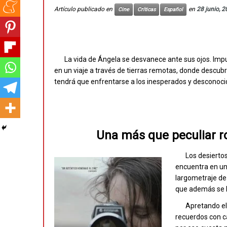
Artículo publicado en
en
28 junio, 
Cine
Críticas
Español
La vida de Ángela se desvanece ante sus ojos. Imp
en un viaje a través de tierras remotas, donde descubr
tendrá que enfrentarse a los inesperados y desconoci
Una más que peculiar r
Los desiertos
encuentra en un 
largometraje d
que además se h
Apretando el
recuerdos con ca