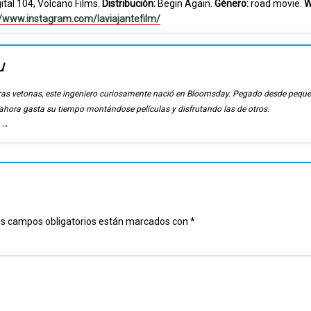
ital 104, Volcano Films.
Distribución:
Begin Again.
Género:
road movie.
W
//www.instagram.com/laviajantefilm/
u
ierras vetonas, este ingeniero curiosamente nació en Bloomsday. Pegado desde pequ
, ahora gasta su tiempo montándose películas y disfrutando las de otros.
u
→
s campos obligatorios están marcados con
*