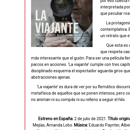
por eso cuesta m
interpretada po
que peculiar ro
La protagoni
contemplativa. E
un retrato que e
Que esta es 
que respeta casi
más interesante que el guión. Para ser una película 
parcos en acciones. ‘La viajante’ cumple con tres capí
disciplinado esquema el espectador aguarda giros que 
abstracciones ajenas.
‘La viajante’ es dura de ver por su flemático discur
metafísica de aquellos que se ponen intensos, pero c
no animan ni su compás ni su relleno a seguir el hilo.
Estreno en España:
2 de julio de 2021.
Título origina
Mejías, Amanda Lobo.
Música:
Eduardo Paynter, Albe