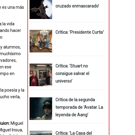
,
cruzado enmascarado’
ste es una más
 la vida
ntando hacer
Crítica: ‘Presidente Curtis’
o.
 y alumnos,
a muchísimo
rvadores,
Crítica: ‘Stuart no
 en ese
consigue salvar el
iempo en
universo’
la poesía y la
ucho verla,
Crítica de la segunda
temporada de ‘Avatar. La
leyenda de Aang’
uion:
Miguel
iguel Insua,
Crítica: ‘La Casa del