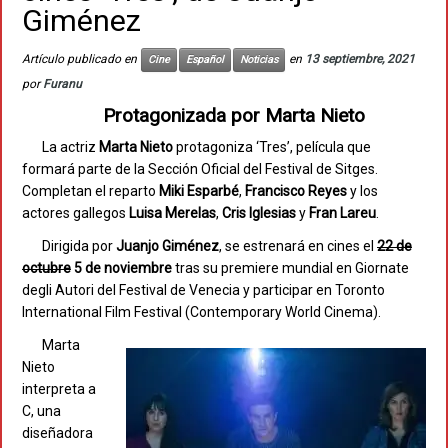
Giménez
Artículo publicado en
en
13 septiembre, 2021
Cine
Español
Noticias
por
Furanu
Protagonizada por Marta Nieto
La actriz
Marta Nieto
protagoniza ‘Tres’, película que
formará parte de la Sección Oficial del Festival de Sitges.
Completan el reparto
Miki Esparbé
,
Francisco Reyes
y los
actores gallegos
Luisa Merelas
,
Cris Iglesias
y
Fran Lareu
.
Dirigida por
Juanjo Giménez
, se estrenará en cines el
22 de
octubre
5 de noviembre
tras su premiere mundial en Giornate
degli Autori del Festival de Venecia y participar en Toronto
International Film Festival (Contemporary World Cinema).
Marta
Nieto
interpreta a
C, una
diseñadora