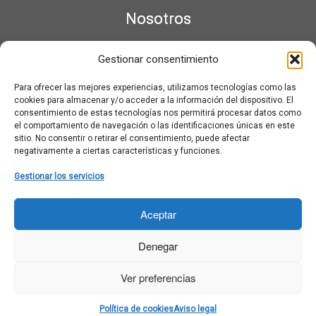
Nosotros
¿Qué es Moviementarios?
Gestionar consentimiento
Aviso legal
Bases Legales y Condiciones de los Sorteos en Moviementarios
Para ofrecer las mejores experiencias, utilizamos tecnologías como las
Más información sobre las cookies
cookies para almacenar y/o acceder a la información del dispositivo. El
Noticias al correo
consentimiento de estas tecnologías nos permitirá procesar datos como
el comportamiento de navegación o las identificaciones únicas en este
Política de cookies
sitio. No consentir o retirar el consentimiento, puede afectar
Política de cookies (UE)
negativamente a ciertas características y funciones.
Política de privacidad
Ponte en contacto con nosotros
Gestionar los servicios
Buscar:
Aceptar
Denegar
Ver preferencias
·
© 2026
Moviementarios
·
Funciona con
·
Política de cookies
Aviso legal
Diseñado con el
Tema Customizr
·