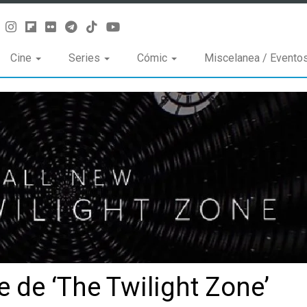
Cine
Series
Cómic
Miscelanea / Evento
 de ‘The Twilight Zone’