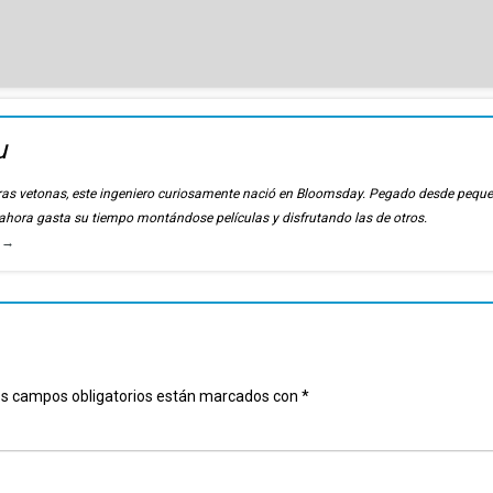
u
ierras vetonas, este ingeniero curiosamente nació en Bloomsday. Pegado desde pequ
, ahora gasta su tiempo montándose películas y disfrutando las de otros.
u
→
s campos obligatorios están marcados con
*