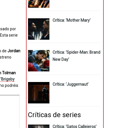
Crítica: ‘Mother Mary’
asado por
Esta serie
no de
Jordan
Crítica: ‘Spider-Man: Brand
estreno
New Day’
on Tolman
(
‘Brigsby
Crítica: ‘Juggernaut’
mo podréis
Críticas de series
Crítica: ‘Gatos Callejeros’