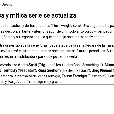
or
Furanu
ca y mítica serie se actualiza
ndo fantástico y de terror esa es
‘The Twilight Zone’
. Una saga que ha p
ás desconcertante y atemorizador de un modo antológico y rompedor. 
l género y su regreso seguro que nos deja momentos inolvidables.
tra dimensión de la serie. Una nueva etapa de la serie llegará de la ma
uevo y será el director quien nos narre nuestras futuras pesadillas. Su 
i fecha ni distribuidora para que podamos verla.
abezado por
Adam Scott
(‘Big Little Lies’),
John Cho
(
‘Searching…’
),
Allis
b Tremblay
(
‘Predator’
),
Rhea Seehorn
(‘Better Call Saul’),
Greg Kinnear
parecerá la hermana de Vera Farmigia,
Taissa Farmigia
(
‘La monja’
). Co
’ y ‘Fargo’, podría ser algo muy grande.