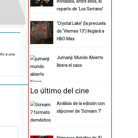
invitados, entre ellos, el
reparto de ‘Los Serrano’
‘Crystal Lake’ (la precuela
de ‘Viernes 13’) llegará a
HBO Max
eño a una
Jumanji: Mundo Abierto
libera el caos
Lo último del cine
Análisis de la edición con
slipcover de ‘Scream 7’
Primeros detalles de ‘El