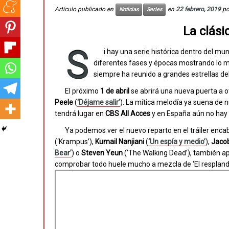
Artículo publicado en
en
22 febrero, 2019
p
Noticias
Series
La clási
S
i hay una serie histórica dentro del mu
diferentes fases y épocas mostrando lo m
siempre ha reunido a grandes estrellas de
El próximo
1 de abril
se abrirá una nueva puerta a o
Peele
(
‘Déjame salir’
). La mítica melodía ya suena de n
tendrá lugar en
CBS All Acces
y en España aún no hay n
Ya podemos ver el nuevo reparto en el tráiler enc
(‘Krampus’),
Kumail Nanjiani
(
‘Un espía y medio’
),
Jaco
Bear’
) o
Steven Yeun
(‘The Walking Dead’), también a
comprobar todo huele mucho a mezcla de ‘El resplandor