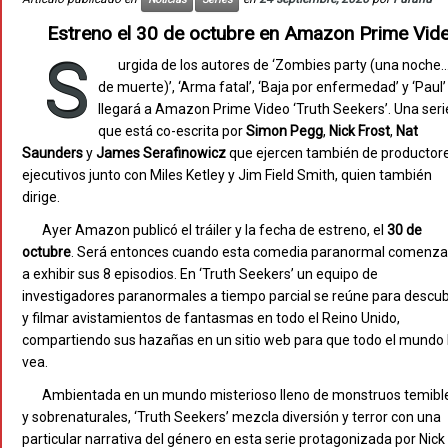
Estreno el 30 de octubre en Amazon Prime Vid
S
urgida de los autores de ‘Zombies party (una noche
de muerte)’, ‘Arma fatal’, ‘Baja por enfermedad’ y ‘Paul’
llegará a Amazon Prime Video ‘Truth Seekers’. Una seri
que está co-escrita por
Simon Pegg
,
Nick Frost
,
Nat
Saunders
y
James Serafinowicz
que ejercen también de productor
ejecutivos junto con Miles Ketley y Jim Field Smith, quien también
dirige.
Ayer Amazon publicó el tráiler y la fecha de estreno, el
30 de
octubre
. Será entonces cuando esta comedia paranormal comenza
a exhibir sus 8 episodios. En ‘Truth Seekers’ un equipo de
investigadores paranormales a tiempo parcial se reúne para descub
y filmar avistamientos de fantasmas en todo el Reino Unido,
compartiendo sus hazañas en un sitio web para que todo el mundo 
vea.
Ambientada en un mundo misterioso lleno de monstruos temibl
y sobrenaturales, ‘Truth Seekers’ mezcla diversión y terror con una
particular narrativa del género en esta serie protagonizada por Nick