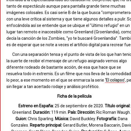
tanto de espectáculo aunque para pantalla grande tiene muchas
imágenes colosales. Es casi serie B de la que busca “comprometers
con una leve crítica al sistema y que tiene algunos detalles a pulir. S
enfocándola así se entiende que se ubique el “último refugio” en un
lugar tan remoto e inaccesible como Greenland (Groenlandia), com
decía la canción de los Zombies, “yo te buscaré Groenlandia”. Tamb
es de esperar que se note a veces el artificio digital para recrear fue
Con una separación tensa y el punto de vista de los que han teni
la suerte de recibir el mensaje de un refugio asignado vemos algo
diferente rodeado de bastante acción, de esa que hace que se
resuelva todo in extremis. Es un filme que nos lleva de la comodidad
lo peor, a ese momento en el que se enmarca la serie
‘El colapso’
, p
sin llegar a tan acertado rodaje y análisis profético.
Ficha de la película
Estreno en España:
25 de septiembre de 2020.
Título original:
Greenland.
Duración:
119 min.
País:
Dirección:
Ric Roman Waugh.
Guion:
Chris Sparling.
Música:
David Buckley.
Fotografía:
Dana
Gonzales.
Reparto principal:
Gerard Butler, Morena Baccarin, Davi