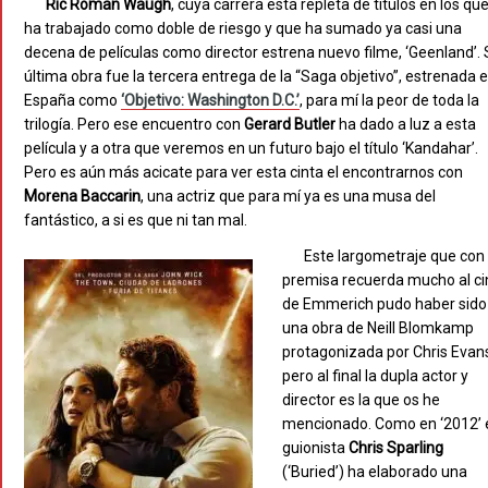
Ric Roman Waugh
, cuya carrera está repleta de títulos en los qu
ha trabajado como doble de riesgo y que ha sumado ya casi una
decena de películas como director estrena nuevo filme, ‘Geenland’.
última obra fue la tercera entrega de la “Saga objetivo”, estrenada 
España como
‘Objetivo: Washington D.C.’
, para mí la peor de toda la
trilogía. Pero ese encuentro con
Gerard Butler
ha dado a luz a esta
película y a otra que veremos en un futuro bajo el título ‘Kandahar’.
Pero es aún más acicate para ver esta cinta el encontrarnos con
Morena Baccarin
, una actriz que para mí ya es una musa del
fantástico, a si es que ni tan mal.
Este largometraje que con
premisa recuerda mucho al ci
de Emmerich pudo haber sido
una obra de Neill Blomkamp
protagonizada por Chris Evan
pero al final la dupla actor y
director es la que os he
mencionado. Como en ‘2012’ 
guionista
Chris Sparling
(‘Buried’) ha elaborado una