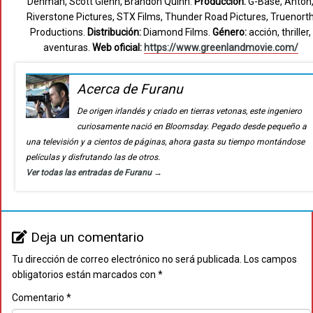
Denman, Scott Glenn, Brandon Quinn.
Producción:
G-Base, Anton
Riverstone Pictures, STX Films, Thunder Road Pictures, Truenort
Productions.
Distribución:
Diamond Films.
Género:
acción, thriller,
aventuras.
Web oficial:
https://www.greenlandmovie.com/
Acerca de Furanu
De origen irlandés y criado en tierras vetonas, este ingeniero
curiosamente nació en Bloomsday. Pegado desde pequeño a
una televisión y a cientos de páginas, ahora gasta su tiempo montándose
películas y disfrutando las de otros.
Ver todas las entradas de Furanu
→
Deja un comentario
Tu dirección de correo electrónico no será publicada.
Los campos
obligatorios están marcados con
*
Comentario
*