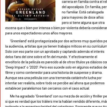
carrera en familia contra el rel
del apocalipsis. En familia, pe
no familiar. Está catalogada
para mayores de doce años
pero si tiene alguna que otra
escena que o bien por intensa o bien por violenta debería considera
para unos espectadores unos años mayores.
‘Greenland’ está protagonizada por dos actores muy queridos po
la audiencia, artistas que ya tienen trabajos míticos en su currículum
Solo con eso parte con un aprobado y captando además el interés
delos fans del cine sobre el fin del mundo. Y efectivamente el
envoltorio de la película es parecido al de otros títulos ya clásicos c
‘Deep Impact’ o ‘2020’. Pero eso sucede solo en algunos estadios de
filme y como contenedor para una historia de suspense y drama.
Aunque sea una película con una tremenda catástrofe lucha por
intentar ser realista, sobre todo se percibe así ahora que podemos
establecer paralelismos tan cercanos con el caos actual.
Me ha agradado ‘Greenland’ con su mezcla de acción y thriller p
si que es verdad que los tráilers me la habían vendido diferente, má
inclinada a la espectacularidad del cataclismo. Sorprende que no tir