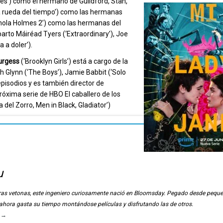
es’) como el hermano de Guildford, Stan,
La rueda del tiempo’) como las hermanas
Enola Holmes 2’) como las hermanas del
parto Máiréad Tyers (‘Extraordinary’), Joe
 a doler’).
rgess
(‘Brooklyn Girls’) está a cargo de la
h Glynn (‘The Boys’), Jamie Babbit (‘Solo
 episodios y es también director de
róxima serie de HBO El caballero de los
 del Zorro, Men in Black, Gladiator’)
u
ierras vetonas, este ingeniero curiosamente nació en Bloomsday. Pegado desde pequ
, ahora gasta su tiempo montándose películas y disfrutando las de otros.
u
→