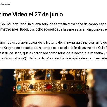
r
Furanu
rime Video el 27 de junio
ial de ‘Mi lady Jane’, la nueva serie de fantasía romántica de capa y esp
rnativo a los Tudor
. Los
ocho episodios
de la serie estarán disponibles 
 una nueva versión radical de la historia de la monarquía inglesa, en la q
ane Grey no es decapitada, ni tampoco lo es el bribón de su marido Guildf
 testaruda Jane, que es coronada como reina de la noche a la mañana y s
na (‘y su cabeza’)… ‘Mi lady Jane’ es una historia épica de amor verdad