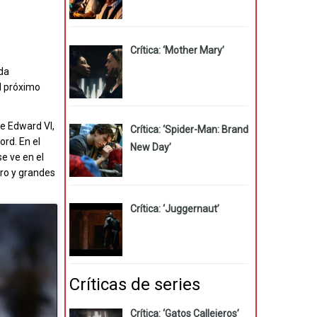
Crítica: ‘Mother Mary’
ada
el próximo
ue Edward VI,
Crítica: ‘Spider-Man: Brand
ord. En el
New Day’
e ve en el
ero y grandes
Crítica: ‘Juggernaut’
Críticas de series
Crítica: ‘Gatos Callejeros’