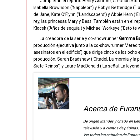
Completan el reparto Henry Ashton (‘Creation Stori
Isabella Brownson (‘Napoleon’) y Robyn Betteridge (‘
de Jane, Kate O’Flynn (‘Landscapers’) y Abbie Hern (‘
rey, las princesas Mary y Bess. También están en el re
Klocek (‘Años de sequía’) y Michael Workeye (‘Esto te va
La creadora de la serie y co-showrunner
Gemma Bu
producción ejecutiva junto a la co-showrunner Meredit
asesinatos en el edificio’) que dirige cinco de los ocho
producción, Sarah Bradshaw (‘Citadel, La momia y la p
Siete Reinos’) y Laure MacDonald (‘La señal, La leyenda
Acerca de Furan
De origen irlandés y criado en t
televisión y a cientos de páginas
Ver todas las entradas de Furan