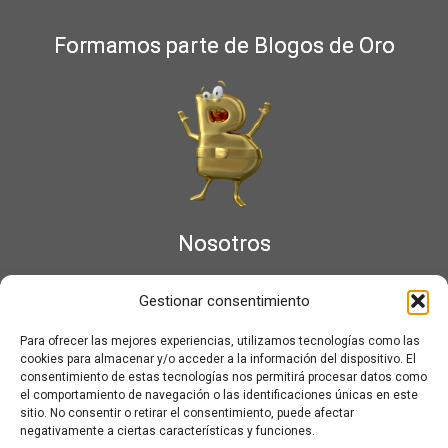
Formamos parte de Blogos de Oro
Nosotros
¿Qué es Moviementarios?
Gestionar consentimiento
Aviso legal
Bases Legales y Condiciones de los Sorteos en Moviementarios
Para ofrecer las mejores experiencias, utilizamos tecnologías como las
Más información sobre las cookies
cookies para almacenar y/o acceder a la información del dispositivo. El
Noticias al correo
consentimiento de estas tecnologías nos permitirá procesar datos como
el comportamiento de navegación o las identificaciones únicas en este
Política de cookies
sitio. No consentir o retirar el consentimiento, puede afectar
Política de cookies (UE)
negativamente a ciertas características y funciones.
Política de privacidad