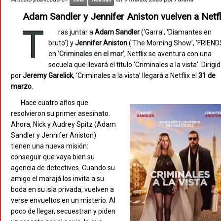
Adam Sandler y Jennifer Aniston vuelven a Netfl
T
ras juntar a
Adam Sandler
(‘Garra’, ‘Diamantes en
bruto’) y
Jennifer Aniston
(‘The Morning Show’, ‘FRIEND
en
‘Criminales en el mar’
, Netflix se aventura con una
secuela que llevará el título ‘Criminales a la vista’. Dirigi
por
Jeremy Garelick
, ‘Criminales a la vista’ llegará a Netflix el
31 de
marzo
.
Hace cuatro años que
resolvieron su primer asesinato.
Ahora, Nick y Audrey Spitz (Adam
Sandler y Jennifer Aniston)
tienen una nueva misión:
conseguir que vaya bien su
agencia de detectives. Cuando su
amigo el marajá los invita a su
boda en su isla privada, vuelven a
verse envueltos en un misterio. Al
poco de llegar, secuestran y piden