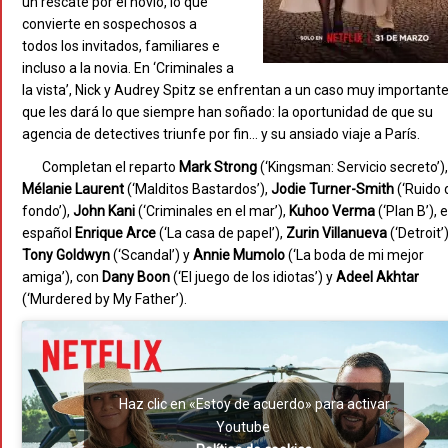
un rescate por el novio, lo que
convierte en sospechosos a
todos los invitados, familiares e
incluso a la novia. En ‘Criminales a
la vista’, Nick y Audrey Spitz se enfrentan a un caso muy important
que les dará lo que siempre han soñado: la oportunidad de que su
agencia de detectives triunfe por fin… y su ansiado viaje a París.
Completan el reparto
Mark Strong
(‘Kingsman: Servicio secreto’),
Mélanie Laurent
(‘Malditos Bastardos’),
Jodie Turner-Smith
(‘Ruido 
fondo’),
John Kani
(‘Criminales en el mar’),
Kuhoo Verma
(‘Plan B’), e
español
Enrique Arce
(‘La casa de papel’),
Zurin Villanueva
(‘Detroit’)
Tony Goldwyn
(‘Scandal’) y
Annie Mumolo
(‘La boda de mi mejor
amiga’), con
Dany Boon
(‘El juego de los idiotas’) y
Adeel Akhtar
(‘Murdered by My Father’).
Haz clic en «Estoy de acuerdo» para activar
Youtube