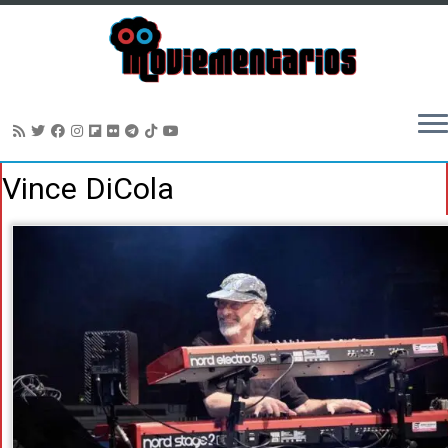
Saltar
Vince DiCola
al
contenido