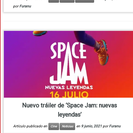
por
Furanu
Nuevo tráiler de ‘Space Jam: nuevas
leyendas’
Artículo publicado en
en
9 junio, 2021
por
Furanu
Cine
Noticias