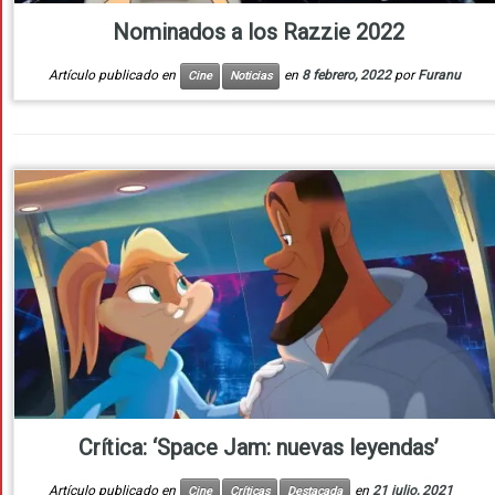
Nominados a los Razzie 2022
Artículo publicado en
en
8 febrero, 2022
por
Furanu
Cine
Noticias
Crítica: ‘Space Jam: nuevas leyendas’
Artículo publicado en
en
21 julio, 2021
Cine
Críticas
Destacada