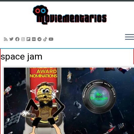
Saltar
space jam
al
contenido