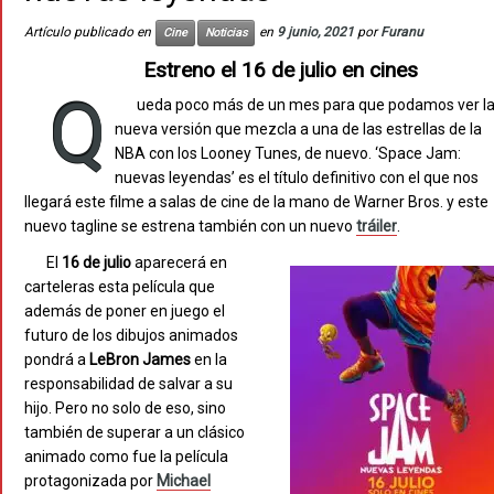
Artículo publicado en
en
9 junio, 2021
por
Furanu
Cine
Noticias
Estreno el 16 de julio en cines
Q
ueda poco más de un mes para que podamos ver l
nueva versión que mezcla a una de las estrellas de la
NBA con los Looney Tunes, de nuevo. ‘Space Jam:
nuevas leyendas’ es el título definitivo con el que nos
llegará este filme a salas de cine de la mano de Warner Bros. y este
nuevo tagline se estrena también con un nuevo
tráiler
.
El
16 de julio
aparecerá en
carteleras esta película que
además de poner en juego el
futuro de los dibujos animados
pondrá a
LeBron James
en la
responsabilidad de salvar a su
hijo. Pero no solo de eso, sino
también de superar a un clásico
animado como fue la película
protagonizada por
Michael