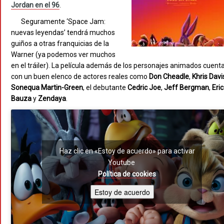
Jordan en el 96
.
Seguramente ‘Space Jam:
nuevas leyendas’ tendrá muchos
guiños a otras franquicias de la
Warner (ya podemos ver muchos
en el tráiler). La película además de los personajes animados cuent
con un buen elenco de actores reales como
Don Cheadle
,
Khris Davi
Sonequa Martin-Green
, el debutante
Cedric Joe
,
Jeff Bergman
,
Eric
Bauza
y
Zendaya
.
Haz clic en «Estoy de acuerdo» para activar
Youtube
Política de cookies
Estoy de acuerdo