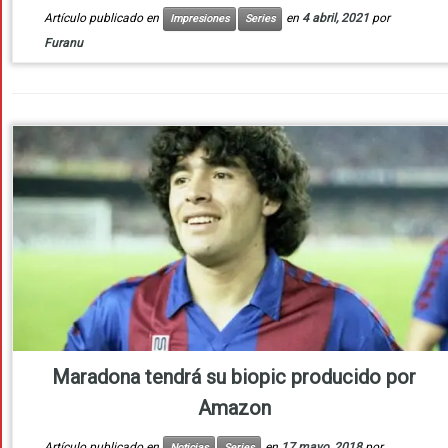
Artículo publicado en
en
4 abril, 2021
por
Impresiones
Series
Furanu
Maradona tendrá su biopic producido por
Amazon
Artículo publicado en
en
17 mayo, 2018
por
Noticias
Series