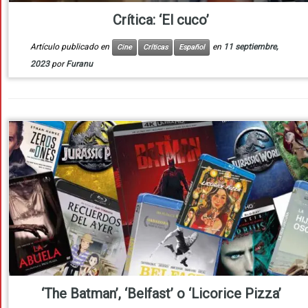
Crítica: ‘El cuco’
Artículo publicado en
en
11 septiembre,
Cine
Críticas
Español
2023
por
Furanu
‘The Batman’, ‘Belfast’ o ‘Licorice Pizza’