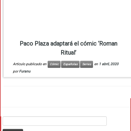
Paco Plaza adaptará el cómic ‘Roman
Ritual’
Artículo publicado en
en
1 abril, 2020
Cómic
Españolas
Series
por
Furanu
Buscar: