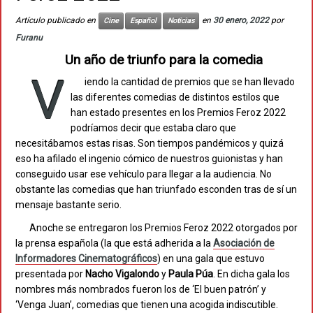
Artículo publicado en
en
30 enero, 2022
por
Cine
Español
Noticias
Furanu
Un año de triunfo para la comedia
V
iendo la cantidad de premios que se han llevado
las diferentes comedias de distintos estilos que
han estado presentes en los Premios Feroz 2022
podríamos decir que estaba claro que
necesitábamos estas risas. Son tiempos pandémicos y quizá
eso ha afilado el ingenio cómico de nuestros guionistas y han
conseguido usar ese vehículo para llegar a la audiencia. No
obstante las comedias que han triunfado esconden tras de sí un
mensaje bastante serio.
Anoche se entregaron los Premios Feroz 2022 otorgados por
la prensa española (la que está adherida a la
Asociación de
Informadores Cinematográficos
) en una gala que estuvo
presentada por
Nacho
Vigalondo
y
Paula
Púa
. En dicha gala los
nombres más nombrados fueron los de ‘El buen patrón’ y
‘Venga Juan’, comedias que tienen una acogida indiscutible.