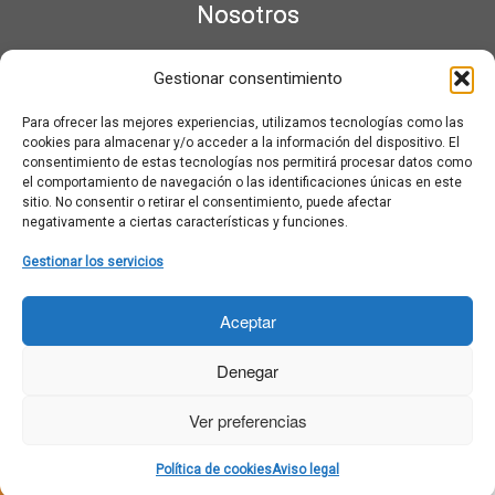
Nosotros
¿Qué es Moviementarios?
Gestionar consentimiento
Aviso legal
Bases Legales y Condiciones de los Sorteos en Moviementarios
Para ofrecer las mejores experiencias, utilizamos tecnologías como las
Más información sobre las cookies
cookies para almacenar y/o acceder a la información del dispositivo. El
Noticias al correo
consentimiento de estas tecnologías nos permitirá procesar datos como
el comportamiento de navegación o las identificaciones únicas en este
Política de cookies
sitio. No consentir o retirar el consentimiento, puede afectar
Política de cookies (UE)
negativamente a ciertas características y funciones.
Política de privacidad
Ponte en contacto con nosotros
Gestionar los servicios
Buscar:
Aceptar
Denegar
Ver preferencias
·
© 2026
Moviementarios
·
Funciona con
·
Política de cookies
Aviso legal
Diseñado con el
Tema Customizr
·