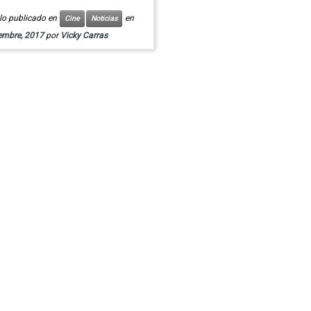
ulo publicado en
en
Cine
Noticias
iembre, 2017
por
Vicky Carras