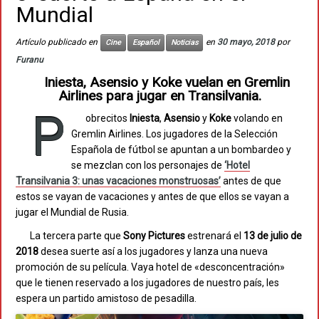
Mundial
Artículo publicado en
en
30 mayo, 2018
por
Cine
Español
Noticias
Furanu
Iniesta, Asensio y Koke vuelan en Gremlin
Airlines para jugar en Transilvania.
P
obrecitos
Iniesta
,
Asensio
y
Koke
volando en
Gremlin Airlines. Los jugadores de la Selección
Española de fútbol se apuntan a un bombardeo y
se mezclan con los personajes de
‘Hotel
Transilvania 3: unas vacaciones monstruosas’
antes de que
estos se vayan de vacaciones y antes de que ellos se vayan a
jugar el Mundial de Rusia.
La tercera parte que
Sony
Pictures
estrenará el
13 de julio de
2018
desea suerte así a los jugadores y lanza una nueva
promoción de su película. Vaya hotel de «desconcentración»
que le tienen reservado a los jugadores de nuestro país, les
espera un partido amistoso de pesadilla.