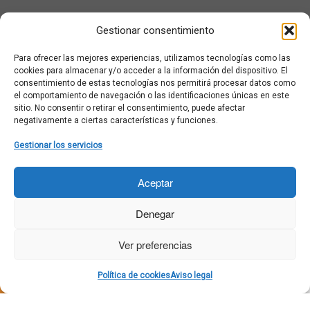
¿Qué es Moviementarios?
Gestionar consentimiento
Aviso legal
Bases Legales y Condiciones de los Sorteos en Moviementarios
Para ofrecer las mejores experiencias, utilizamos tecnologías como las
Más información sobre las cookies
cookies para almacenar y/o acceder a la información del dispositivo. El
Noticias al correo
consentimiento de estas tecnologías nos permitirá procesar datos como
el comportamiento de navegación o las identificaciones únicas en este
Política de cookies
sitio. No consentir o retirar el consentimiento, puede afectar
Política de cookies (UE)
negativamente a ciertas características y funciones.
Política de privacidad
Ponte en contacto con nosotros
Gestionar los servicios
Buscar:
Aceptar
Denegar
Ver preferencias
·
© 2026
Moviementarios
·
Funciona con
·
Política de cookies
Aviso legal
Diseñado con el
Tema Customizr
·