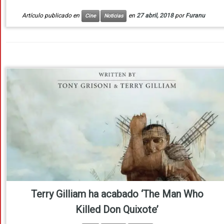
Artículo publicado en
en
27 abril, 2018
por
Furanu
Cine
Noticias
Terry Gilliam ha acabado ‘The Man Who
Killed Don Quixote’