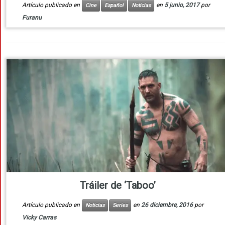
Artículo publicado en
en
5 junio, 2017
por
Cine
Español
Noticias
Furanu
Tráiler de ‘Taboo’
Artículo publicado en
en
26 diciembre, 2016
por
Noticias
Series
Vicky Carras