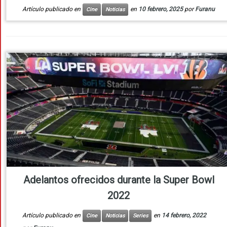
Artículo publicado en
en
10 febrero, 2025
por
Furanu
Cine
Noticias
Adelantos ofrecidos durante la Super Bowl
2022
Artículo publicado en
en
14 febrero, 2022
Cine
Noticias
Series