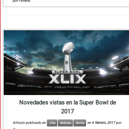
por
Furanu
Novedades vistas en la Super Bowl de
2017
Artículo publicado en
en
6 febrero, 2017
por
Cine
Noticias
Series