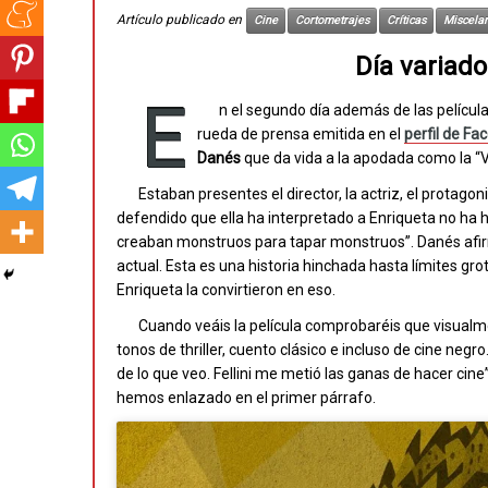
Artículo publicado en
Cine
Cortometrajes
Críticas
Miscelan
Día variad
E
n el segundo día además de las película
rueda de prensa emitida en el
perfil de Fa
Danés
que da vida a la apodada como la “V
Estaban presentes el director, la actriz, el protagon
defendido que ella ha interpretado a Enriqueta no ha 
creaban monstruos para tapar monstruos”. Danés afirm
actual. Esta es una historia hinchada hasta límites gro
Enriqueta la convirtieron en eso.
Cuando veáis la película comprobaréis que visualme
tonos de thriller, cuento clásico e incluso de cine neg
de lo que veo. Fellini me metió las ganas de hacer cine”.
hemos enlazado en el primer párrafo.