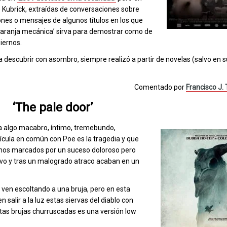
e Kubrick, extraídas de conversaciones sobre
ones o mensajes de algunos títulos en los que
naranja mecánica’ sirva para demostrar como de
biernos.
 a descubrir con asombro, siempre realizó a partir de novelas (salvo en 
Comentado por
Francisco J.
‘The pale door’
ra algo macabro, íntimo, tremebundo,
elícula en común con Poe es la tragedia y que
nos marcados por un suceso doloroso pero
vo y tras un malogrado atraco acaban en un
 ven escoltando a una bruja, pero en esta
alir a la luz estas siervas del diablo con
estas brujas churruscadas es una versión low