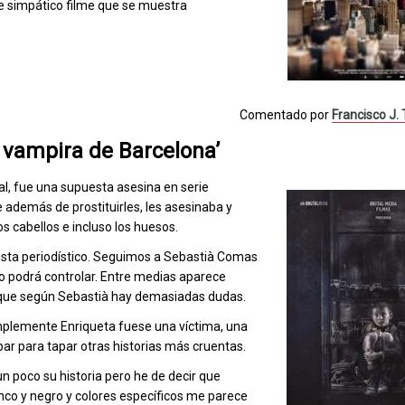
te simpático filme que se muestra
Comentado por
Francisco J.
 vampira de Barcelona’
l, fue una supuesta asesina en serie
e además de prostituirles, les asesinaba y
os cabellos e incluso los huesos.
vista periodístico. Seguimos a Sebastià Comas
mo podrá controlar. Entre medias aparece
y que según Sebastià hay demasiadas dudas.
simplemente Enriqueta fuese una víctima, una
ar para tapar otras historias más cruentas.
n poco su historia pero he de decir que
nco y negro y colores específicos me parece