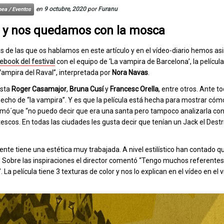
en
9 octubre, 2020
por
Furanu
ea / Eventos
o y nos quedamos con la mosca
s de las que os hablamos en este artículo y en el vídeo-diario hemos asis
cebook del festival
con el equipo de ‘La vampira de Barcelona’, la películ
ampira del Raval”, interpretada por
Nora Navas
.
ista
Roger Casamajor
,
Bruna Cusí
y
Francesc Orella
, entre otros. Ante t
hecho de “la vampira”. Y es que la película está hecha para mostrar cóm
ó´que “no puedo decir que era una santa pero tampoco analizarla con 
tescos. En todas las ciudades les gusta decir que tenían un Jack el Destr
nte tiene una estética muy trabajada. A nivel estilístico han contado 
ro. Sobre las inspiraciones el director comentó “Tengo muchos referentes. 
 La película tiene 3 texturas de color y nos lo explican en el vídeo en el 