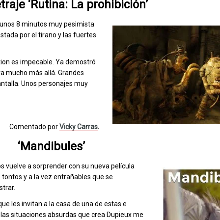
raje ‘Rutina: La prohibición’
de unos 8 minutos muy pesimista
stada por el tirano y las fuertes
otion es impecable. Ya demostró
uí va mucho más allá. Grandes
antalla. Unos personajes muy
Comentado por
Vicky Carras
.
‘Mandibules’
os vuelve a sorprender con su nueva película
 tontos y a la vez entrañables que se
trar.
e les invitan a la casa de una de estas e
 las situaciones absurdas que crea Dupieux me