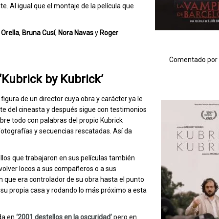
. Al igual que el montaje de la película que
Orella
,
Bruna
Cusí
,
Nora
Navas
y
Roger
Comentado por
‘Kubrick by Kubrick’
figura de un director cuya obra y carácter ya le
rte del cineasta y después sigue con testimonios
obre todo con palabras del propio Kubrick
otografías y secuencias rescatadas. Así da
llos que trabajaron en sus películas también
 volver locos a sus compañeros o a sus
que era controlador de su obra hasta el punto
n su propia casa y rodando lo más próximo a esta
ada en
‘2001 destellos en la oscuridad’
pero en