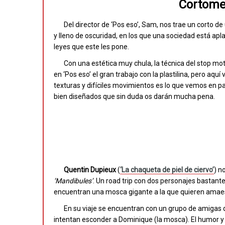
Cortomet
Del director de ‘Pos eso’, Sam, nos trae un corto 
y lleno de oscuridad, en los que una sociedad está apla
leyes que este les pone.
Con una estética muy chula, la técnica del stop m
en ‘Pos eso’ el gran trabajo con la plastilina, pero aq
texturas y difíciles movimientos es lo que vemos en p
bien diseñados que sin duda os darán mucha pena.
Quentin
Dupieux
(
‘La chaqueta de piel de ciervo’
) n
‘Mandibules’
. Un road trip con dos personajes bastante
encuentran una mosca gigante a la que quieren amaes
En su viaje se encuentran con un grupo de amigas qu
intentan esconder a Dominique (la mosca). El humor y