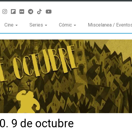
Cine
Series
Cómic
Miscelanea / Evento
0. 9 de octubre