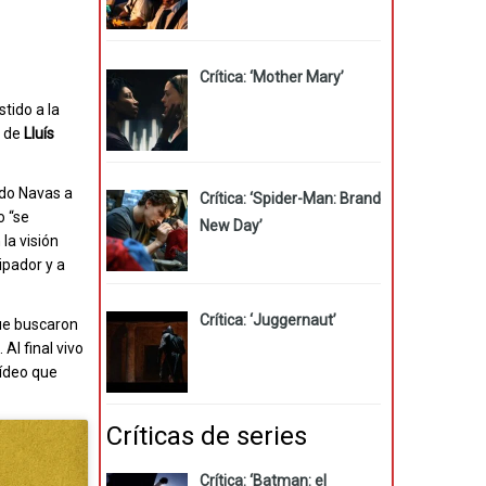
Crítica: ‘Mother Mary’
tido a la
a de
Lluís
odo Navas a
Crítica: ‘Spider-Man: Brand
o “se
New Day’
la visión
ipador y a
Crítica: ‘Juggernaut’
que buscaron
Al final vivo
vídeo que
Críticas de series
Crítica: ‘Batman: el