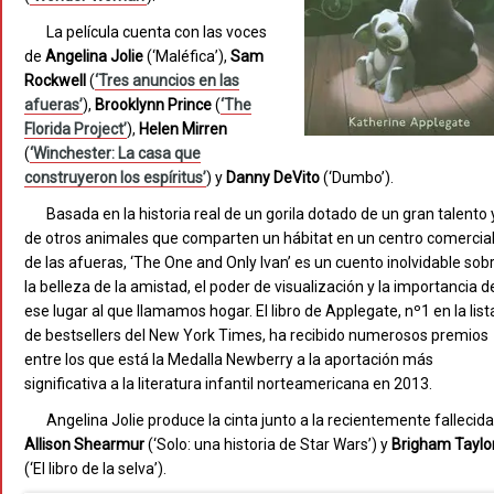
La película cuenta con las voces
de
Angelina
Jolie
(‘Maléfica’),
Sam
Rockwell
(
‘Tres anuncios en las
afueras’
),
Brooklynn
Prince
(
‘The
Florida Project’
),
Helen
Mirren
(
‘Winchester: La casa que
construyeron los espíritus’
) y
Danny
DeVito
(‘Dumbo’).
Basada en la historia real de un gorila dotado de un gran talento 
de otros animales que comparten un hábitat en un centro comercia
de las afueras, ‘The One and Only Ivan’ es un cuento inolvidable sob
la belleza de la amistad, el poder de visualización y la importancia d
ese lugar al que llamamos hogar. El libro de Applegate, nº1 en la list
de bestsellers del New York Times, ha recibido numerosos premios
entre los que está la Medalla Newberry a la aportación más
significativa a la literatura infantil norteamericana en 2013.
Angelina Jolie produce la cinta junto a la recientemente fallecida
Allison
Shearmur
(‘Solo: una historia de Star Wars’) y
Brigham
Taylo
(‘El libro de la selva’).