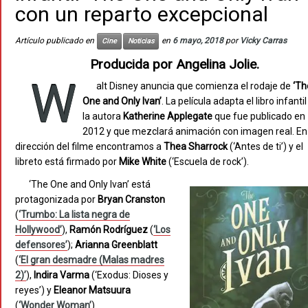
con un reparto excepcional
Artículo publicado en
en
6 mayo, 2018
por
Vicky Carras
Cine
Noticias
Producida por
Angelina Jolie.
W
alt Disney anuncia que comienza el rodaje de
‘Th
One and Only Ivan’
. La película adapta el libro infanti
la autora
Katherine
Applegate
que fue publicado en
2012 y que mezclará animación con imagen real. En 
dirección del filme encontramos a
Thea
Sharrock
(‘Antes de ti’) y el
libreto está firmado por
Mike
White
(‘Escuela de rock’).
‘The One and Only Ivan’ está
protagonizada por
Bryan
Cranston
(
‘Trumbo: La lista negra de
Hollywood’
),
Ramón
Rodríguez
(
‘Los
defensores’
);
Arianna
Greenblatt
(
‘El gran desmadre (Malas madres
2)’
),
Indira
Varma
(‘Exodus: Dioses y
reyes’) y
Eleanor
Matsuura
(
‘Wonder Woman’
).