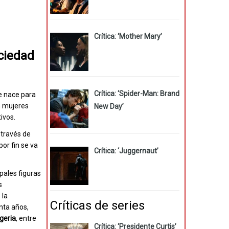
Crítica: ‘Mother Mary’
ciedad
Crítica: ‘Spider-Man: Brand
e nace para
n mujeres
New Day’
ivos.
 través de
or fin se va
Crítica: ‘Juggernaut’
ipales figuras
s
 la
Críticas de series
inta años,
geria
, entre
Crítica: ‘Presidente Curtis’