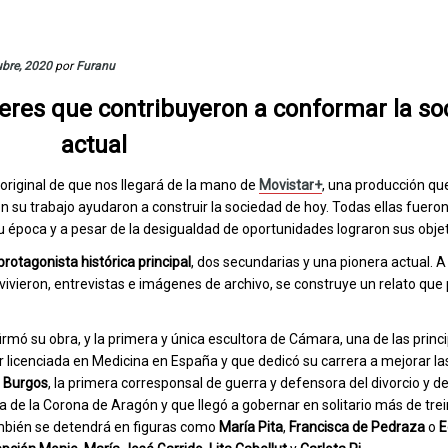
ubre, 2020
por
Furanu
eres que contribuyeron a conformar la so
actual
original de que nos llegará de la mano de
Movistar+
, una producción qu
on su trabajo ayudaron a construir la sociedad de hoy. Todas ellas fuero
u época y a pesar de la desigualdad de oportunidades lograron sus objet
protagonista histórica principal
, dos secundarias y una pionera actual. A
vieron, entrevistas e imágenes de archivo, se construye un relato que p
firmó su obra, y la primera y única escultora de Cámara, una de las princ
 licenciada en Medicina en España y que dedicó su carrera a mejorar la
 Burgos
, la primera corresponsal de guerra y defensora del divorcio y de
na de la Corona de Aragón y que llegó a gobernar en solitario más de tre
mbién se detendrá en figuras como
María Pita
,
Francisca de Pedraza
o
E