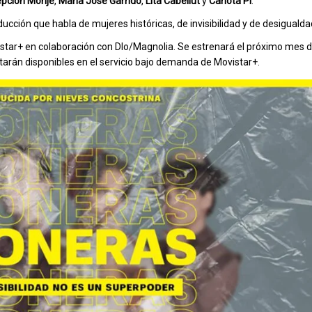
pción Monje
,
María
José
Garrido
,
Lita Cabellut
y
Carlota Pi
.
cción que habla de mujeres históricas, de invisibilidad y de desigualda
vistar+ en colaboración con Dlo/Magnolia. Se estrenará el próximo mes
starán disponibles en el servicio bajo demanda de Movistar+.