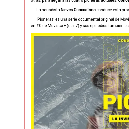
otras, para llegar a las cuatro pioneras actuales:
Conce
La periodista
Nieves Concostrina
conduce esta produ
‘Pioneras’ es una serie documental original de Mo
en #0 de Movistar+ (dial 7) y sus episodios también e