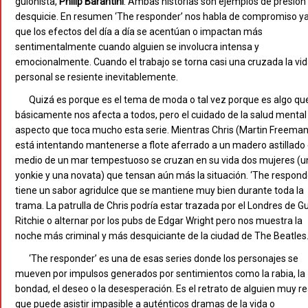
guionista,
Philip
Barantini
. Ambas historias son ejemplos de presión
desquicie. En resumen ‘The responder’ nos habla de compromiso y
que los efectos del día a día se acentúan o impactan más
sentimentalmente cuando alguien se involucra intensa y
emocionalmente. Cuando el trabajo se torna casi una cruzada la vi
personal se resiente inevitablemente.
Quizá es porque es el tema de moda o tal vez porque es algo qu
básicamente nos afecta a todos, pero el cuidado de la salud mental
aspecto que toca mucho esta serie. Mientras Chris (Martin Freeman
está intentando mantenerse a flote aferrado a un madero astillado
medio de un mar tempestuoso se cruzan en su vida dos mujeres (u
yonkie y una novata) que tensan aún más la situación. ‘The respond
tiene un sabor agridulce que se mantiene muy bien durante toda la
trama. La patrulla de Chris podría estar trazada por el Londres de G
Ritchie o alternar por los pubs de Edgar Wright pero nos muestra la
noche más criminal y más desquiciante de la ciudad de The Beatles
‘The responder’ es una de esas series donde los personajes se
mueven por impulsos generados por sentimientos como la rabia, la
bondad, el deseo o la desesperación. Es el retrato de alguien muy re
que puede asistir impasible a auténticos dramas de la vida o