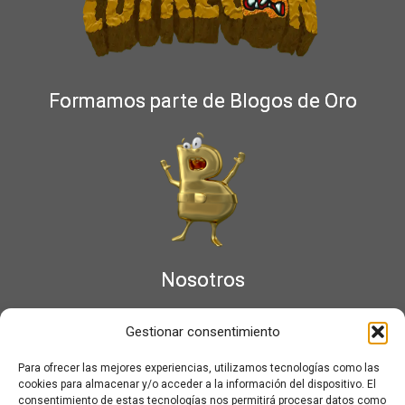
Formamos parte de Blogos de Oro
Nosotros
¿Qué es Moviementarios?
Gestionar consentimiento
Aviso legal
Bases Legales y Condiciones de los Sorteos en Moviementarios
Para ofrecer las mejores experiencias, utilizamos tecnologías como las
Más información sobre las cookies
cookies para almacenar y/o acceder a la información del dispositivo. El
Noticias al correo
consentimiento de estas tecnologías nos permitirá procesar datos como