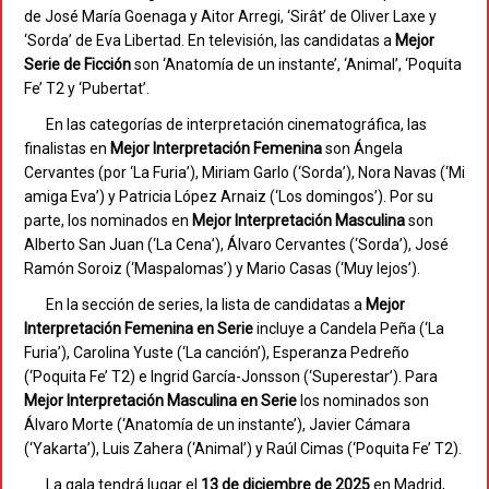
de José María Goenaga y Aitor Arregi, ‘Sirât’ de Oliver Laxe y
‘Sorda’ de Eva Libertad. En televisión, las candidatas a
Mejor
Serie de Ficción
son ‘Anatomía de un instante’, ‘Animal’, ‘Poquita
Fe’ T2 y ‘Pubertat’.
En las categorías de interpretación cinematográfica, las
finalistas en
Mejor Interpretación Femenina
son Ángela
Cervantes (por ‘La Furia’), Miriam Garlo (‘Sorda’), Nora Navas (‘Mi
amiga Eva’) y Patricia López Arnaiz (‘Los domingos’). Por su
parte, los nominados en
Mejor Interpretación Masculina
son
Alberto San Juan (‘La Cena’), Álvaro Cervantes (‘Sorda’), José
Ramón Soroiz (‘Maspalomas’) y Mario Casas (‘Muy lejos’).
En la sección de series, la lista de candidatas a
Mejor
Interpretación Femenina en Serie
incluye a Candela Peña (‘La
Furia’), Carolina Yuste (‘La canción’), Esperanza Pedreño
(‘Poquita Fe’ T2) e Ingrid García-Jonsson (‘Superestar’). Para
Mejor Interpretación Masculina en Serie
los nominados son
Álvaro Morte (‘Anatomía de un instante’), Javier Cámara
(‘Yakarta’), Luis Zahera (‘Animal’) y Raúl Cimas (‘Poquita Fe’ T2).
La gala tendrá lugar el
13 de diciembre de 2025
en Madrid,